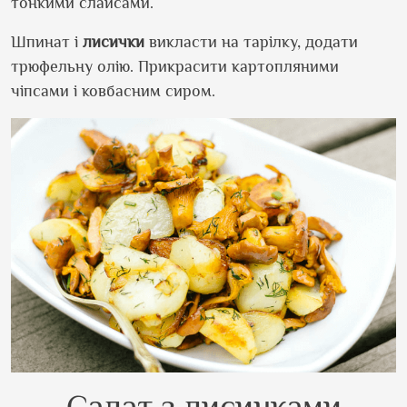
тонкими слайсами.
Шпинат і
лисички
викласти на тарілку, додати
трюфельну олію. Прикрасити картопляними
чіпсами і ковбасним сиром.
Салат з лисичками