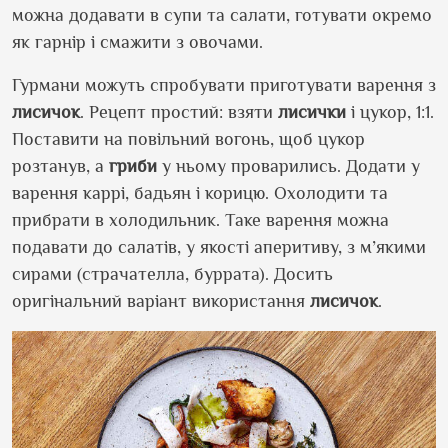
можна додавати в супи та салати, готувати окремо
як гарнір і смажити з овочами.
Гурмани можуть спробувати приготувати варення з
лисичок
. Рецепт простий: взяти
лисички
і цукор, 1:1.
Поставити на повільний вогонь, щоб цукор
розтанув, а
гриби
у ньому проварились. Додати у
варення каррі, бадьян і корицю. Охолодити та
прибрати в холодильник. Таке варення можна
подавати до салатів, у якості аперитиву, з м’якими
сирами (страчателла, буррата). Досить
оригінальний варіант використання
лисичок
.