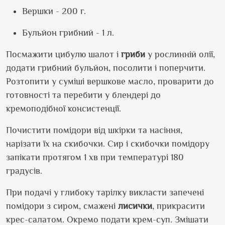
Вершки - 200 г.
Бульйон грибний - 1 л.
Посмажити цибулю шалот і
гриби
у рослинній олії,
додати грибний бульйон, посолити і поперчити.
Розтопити у суміші вершкове масло, проварити до
готовності та перебити у блендері до
кремоподібної консистенції.
Почистити помідори від шкірки та насіння,
нарізати їх на скибочки. Сир і скибочки помідору
запікати протягом 1 хв при температурі 180
градусів.
При подачі у глибоку тарілку викласти запечені
помідори з сиром, смажені
лисички
, прикрасити
крес-салатом. Окремо подати крем-суп. Змішати