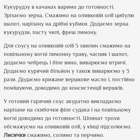
Кукурудзу в качанах варимо до готовності.
Зрізаємо зерна. Смажимо на оливковій олії цибулю
шалот, нарізану на дрібні кубики. Додаємо зерна
кукурудзи, пасту чилі, фреш лимону.
Для соусу на оливковій олії 5 хвилин смажимо на
повільному вогні лимонну траву, часник і шалот,
додаємо чебрець і біле вино, виварюємо втричі.
Додаємо курячий більйон у також виварюємо у 3
рази. Додаємо крижане вершкове масло і, постійно
помішуючи, доводимо до консистенції вершків.
У готовий гарячий соус акуратно викладаємо
нарізане на скибочки філе судака і на повільному
вогні доводимо до готовності. Шпинат трохи
обсмажуємо на оливковій олії, у кінці підсолюємо.
Лисички
смажимо, солимо та перчимо.