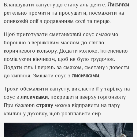
Бланшувати капусту до стану аль-денте.
Лисички
ретельно промити та просушити, посмажити на
оливковій олії з додаванням солі та перцю.
Щоб приготувати сметанковий соус смажимо
борошно з вершковим маслом до світло-
коричневого кольору. Додати молоко, інтенсивно
помішуючи вінчиком, щоб не було грудочок.
Додати сіль і перець за смаком, сметану і довести
до кипіння. Змішати соус з
лисичками
.
Трохи обсмажити капусту, викласти її у тарілку на
соус з
лисичками
, покришити зверху горгонзолу.
При бажанні
страву
можна відправити на пару
хвилин у духовку, щоб розплавити сир.