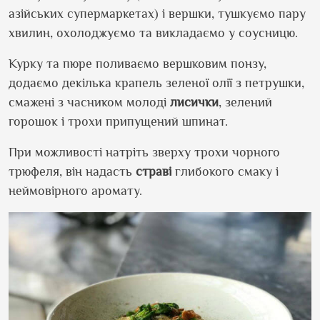
азійських супермаркетах) і вершки, тушкуємо пару
хвилин, охолоджуємо та викладаємо у соусницю.
Курку та пюре поливаємо вершковим понзу,
додаємо декілька крапель зеленої олії з петрушки,
смажені з часником молоді
лисички
, зелений
горошок і трохи припущений шпинат.
При можливості натріть зверху трохи чорного
трюфеля, він надасть
страві
глибокого смаку і
неймовірного аромату.