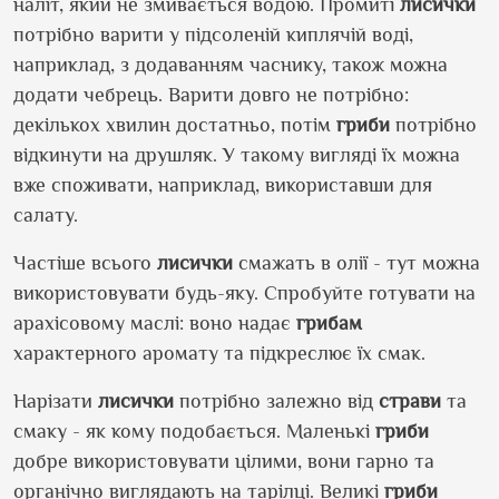
наліт, який не змивається водою. Промиті
лисички
потрібно варити у підсоленій киплячій воді,
наприклад, з додаванням часнику, також можна
додати чебрець. Варити довго не потрібно:
декількох хвилин достатньо, потім
гриби
потрібно
відкинути на друшляк. У такому вигляді їх можна
вже споживати, наприклад, використавши для
салату.
Частіше всього
лисички
смажать в олії - тут можна
використовувати будь-яку. Спробуйте готувати на
арахісовому маслі: воно надає
грибам
характерного аромату та підкреслює їх смак.
Нарізати
лисички
потрібно залежно від
страви
та
смаку - як кому подобається. Маленькі
гриби
добре використовувати цілими, вони гарно та
органічно виглядають на тарілці. Великі
гриби