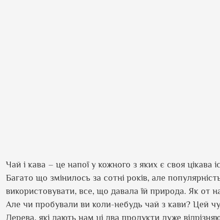
Чай і кава – це напої у кожного з яких є своя цікава і
Багато що змінилось за сотні років, але популярніс
використовувати, все, що давала їй природа. Як от н
Але чи пробували ви коли-небудь чай з кави? Цей ч
Дерева, які дають нам ці два продукти дуже відрізняю