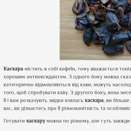
Каскара
містить в собі кофеїн, тому вважається тоні
хорошим антиоксидантом. З одного боку можна ска
категорично відмовляються від кави, можуть насол
того, щоб спробувати каву. З другого боку, вона не
її і вам розказують звідки взялась
каскара
, ви більше
вас, ви дізнаєтесь про її різноманітність та особливіс
Готувати
каскару
можна по різному, але суть завжди