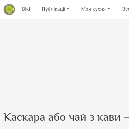
Вікі
Публікації
Моя кухня
Вс
Перейти до основного вмісту
Каскара або чай з кави –