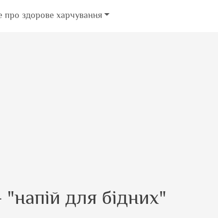
е про здорове харчування
 "напій для бідних"