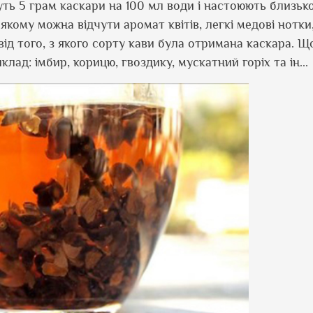
ть 5 грам каскари на 100 мл води і настоюють близьк
якому можна відчути аромат квітів, легкі медові нотки
від того, з якого сорту кави була отримана каскара. Щ
клад: імбир, корицю, гвоздику, мускатний горіх та ін..
.