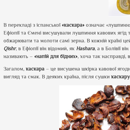
В перекладі з іспанської
«каскара»
означає «лушпиння
Ефіопії та Ємені висушували лушпиння кавових ягід т
обжарювати та молоти самі зерна. В кожній країні ц
Qishr
, в Ефіопії він відомий, як
Hashara
, а в Болівії в
називають –
«напій для бідних»
, хоча так насправді,
Загалом,
каскара
– це висушена шкірка кавової ягоди,
вигляд та смак. В деяких країна, після сушки
каскару