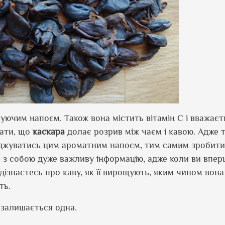
зуючим напоєм. Також вона містить вітамін С і вважаєт
зати, що
каскара
долає розрив між чаєм і кавою. Адже т
оджуватись цим ароматним напоєм, тим самим зробити
се з собою дуже важливу інформацію, адже коли ви впе
 дізнаєтесь про каву, як її вирощують, яким чином вон
ть.
 залишається одна.