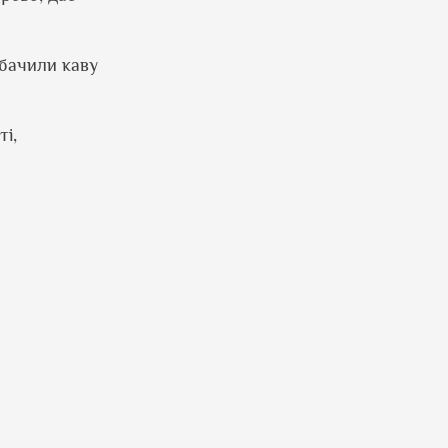
 бачили каву
і,