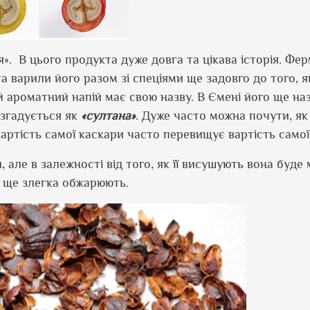
».
В цього продукта дуже довга та цікава історія. Фе
а варили його разом зі спеціями ще задовго до того, 
ей ароматний напій має свою назву. В Ємені його ще на
ін згадується як
«султана»
. Дуже часто можна почути, я
 вартість самої каскари часто перевищує вартість самої
 але в залежності від того, як її висушують вона буде
ще злегка обжарюють.