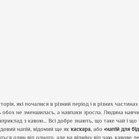
сторія, які почалися в різний період і в різних частинах 
ть обох не зменшилась, а навпаки зросла. Людина навч
априклад з кавою… Всі добре знають, що таке чай і що 
удовий напій, відомий ще як
каскара
, або
«напій для бі
ться один від одного, але на відміну від чаю, кавове д