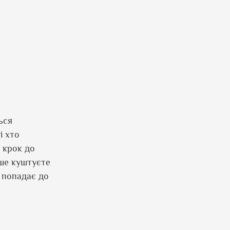
ься
і хто
 крок до
рше куштуєте
а попадає до