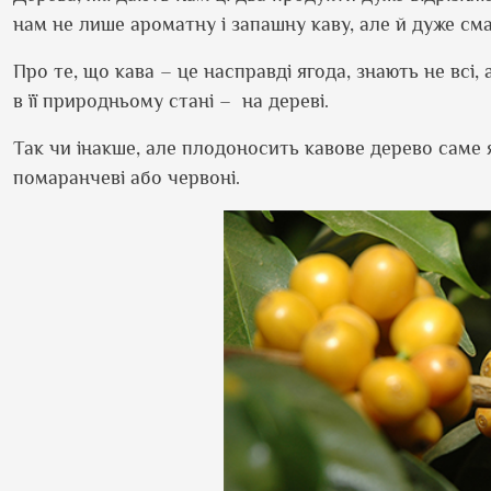
нам не лише ароматну і запашну каву, але й дуже см
Про те, що кава – це насправді ягода, знають не всі, 
в її природньому стані –
на дереві.
Так чи інакше, але плодоносить кавове дерево саме 
помаранчеві або червоні.