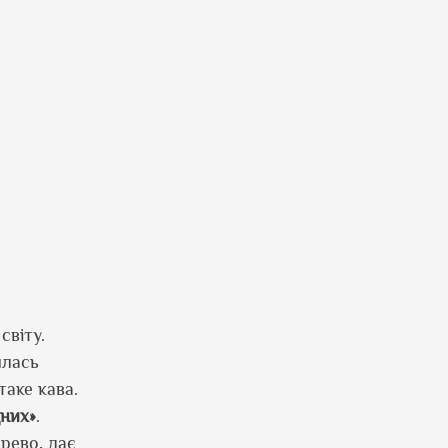
світу.
илась
таке кава.
дних»
.
ерево, дає