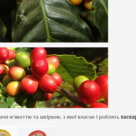
чені м’якоттю та шкіркою, з якої власне і роблять
каска