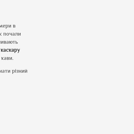
рмери в
як почали
зивають
к
каскару
 кави.
 мати різний