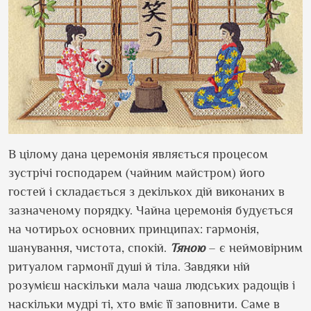
В цілому дана церемонія являється процесом
зустрічі господарем (чайним майстром) його
гостей і складається з декількох дій виконаних в
зазначеному порядку. Чайна церемонія будується
на чотирьох основних принципах: гармонія,
шанування, чистота, спокій.
Тяною
– є неймовірним
ритуалом гармонії душі й тіла. Завдяки ній
розумієш наскільки мала чаша людських радощів і
наскільки мудрі ті, хто вміє її заповнити. Саме в