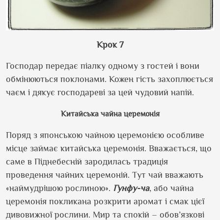
Крок 7
Господар передає піалку одному з гостей і вони
обмінюються поклонами. Кожен гість захоплюється
чаєм і дякує господареві за цей чудовий напій.
Китайська чайна церемонія
Поряд з японською чайною церемонією особливе
місце займає китайська церемонія. Вважається, що
саме в Піднебесній зародилась традиція
проведення чайних церемоній. Тут чай вважають
«наймудрішою рослиною».
Гунфу-ча
, або чайна
церемонія покликана розкрити аромат і смак цієї
дивовижної рослини. Мир та спокій – обов’язкові