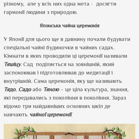
різному, але у всіх них одна мета - досягти
гармонії людини з природою.
Японська чайна церемонія
У Японії для цього ще в давнину почали будувати
спеціальні чайні будиночки в чайних садах.
Кімнати в яких проводили ці церемонії називали
Тяшіцу
. Сад поділяється на зовнішній, який
заспокоював і підготовлював до медитації і
внутрішній. Сама церемонія, яку ще називають
Тядо
,
Садо
або
Тяною
– це ціла культура, знання,
які передавались з покоління в покоління. Зараз
відомо три найдавніших основних шкіл де
навчають
чайної церемонії
.