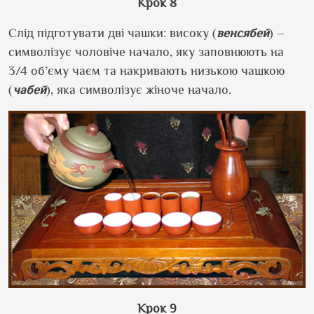
Крок 8
Слід підготувати дві чашки: високу (
венсябей
) –
символізує чоловіче начало, яку заповнюють на
3/4 об’єму чаєм та накривають низькою чашкою
(
чабей
), яка символізує жіноче начало.
Крок 9