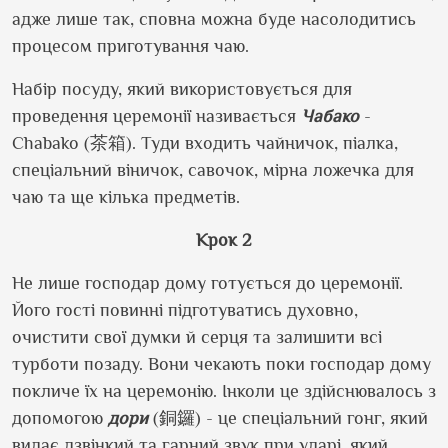
адже лише так, сповна можна буде насолодитись
процесом приготування чаю.
Набір посуду, який використовується для
проведення церемонії називається
Чабако
-
Chabako (
茶箱
)
. Туди входить чайничок, піалка,
спеціальний віничок, савочок, мірна ложечка для
чаю та ще кілька предметів.
Крок 2
Не лише господар дому готується до церемонії.
Його гості повинні підготуватись духовно,
очистити свої думки й серця та залишити всі
турботи позаду. Вони чекають поки господар дому
покличе їх на церемонію. Інколи це здійснювалось з
допомогою
дори
(
銅鑼
) - це
спеціальний гонг, який
видає дзвінкий та гарний звук при ударі, який