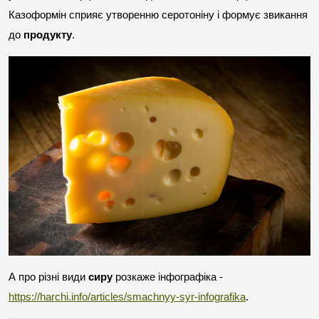
Казоформін сприяє утворенню серотоніну і формує звикання 
до 
продукту
.
А про різні види 
сиру
 розкаже інфографіка - 
https://harchi.info/articles/smachnyy-syr-infografika
.