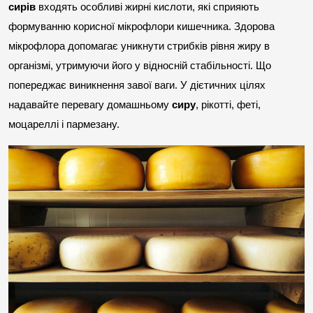
сирів
 входять особливі жирні кислоти, які сприяють 
формуванню корисної мікрофлори кишечника. Здорова 
мікрофлора допомагає уникнути стрибків рівня жиру в 
організмі, утримуючи його у відносній стабільності. Що 
попереджає виникнення завої ваги. У дієтичних цілях 
надавайте перевагу домашньому 
сиру
, рікотті, феті, 
моцареллі і пармезану.