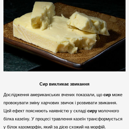
Сир викликає звикання
Дослідження американських вчених показали, що 
сир
 може 
провокувати зміну харчових звичок і розвивати звикання. 
Цей ефект пояснюють наявністю у складі 
сиру
 молочного 
білка казеїну. У процесі травлення казеїн трансформується 
у білок казоморфін, який за дією схожий на морфій. 