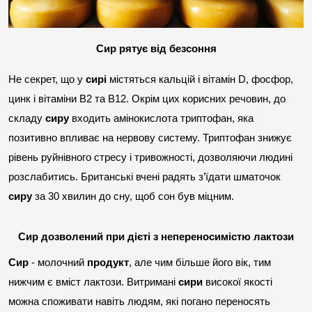
Сир рятує від безсоння
Не секрет, що у 
сирі
 містяться кальцій і вітамін D, фосфор, 
цинк і вітаміни B2 та B12. Окрім цих корисних речовин, до 
складу 
сиру
 входить амінокислота триптофан, яка 
позитивно впливає на нервову систему. Триптофан знижує 
рівень руйнівного стресу і тривожності, дозволяючи людині 
розслабитись. Британські вчені радять з’їдати шматочок 
сиру
 за 30 хвилин до сну, щоб сон був міцним.
Сир дозволений при дієті з непереносимістю лактози
Сир
 - молочний 
продукт
, але чим більше його вік, тим 
нижчим є вміст лактози. Витримані 
сири
 високої якості 
можна споживати навіть людям, які погано переносять 