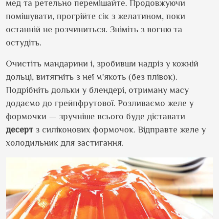
мед та ретельно перемішайте. Продовжуючи
помішувати, прогрійте сік з желатином, поки
останній не розчиниться. Зніміть з вогню та
остудіть.
Очистіть мандарини і, зробивши надріз у кожній
дольці, витягніть з неї м
'
якоть (без плівок).
Подрібніть дольки у блендері, отриману масу
додаємо до грейпфрутової. Розливаємо желе у
формочки — зручніше всього буде діставати
десерт
з силіконових формочок. Відправте желе у
холодильник для застигання.