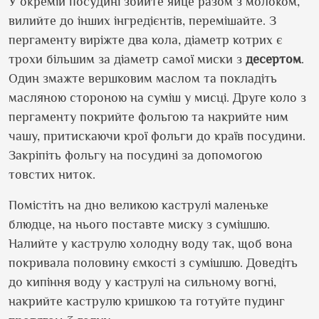
У окремій посудині збийте яйце разом з молоком,
вилийте до інших інгредієнтів, перемішайте. З
пергаменту виріжте два кола, діаметр котрих є
трохи більшим за діаметр самої миски з
десертом
.
Один змажте вершковим маслом та покладіть
масляною стороною на суміш у мисці. Друге коло з
пергаменту покрийте фольгою та накрийте ним
чашу, притискаючи крої фольги до країв посудини.
Закріпіть фольгу на посудині за допомогою
товстих ниток.
Помістіть на дно великою каструлі маленьке
блюдце, на нього поставте миску з сумішшю.
Налийте у каструлю холодну воду так, щоб вона
покривала половину ємкості з сумішшю. Доведіть
до кипіння воду у каструлі на сильному вогні,
накрийте каструлю кришкою та готуйте пудинг