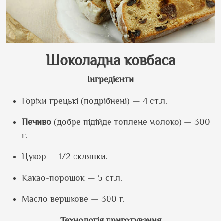
Шоколадна ковбаса
Інгредієнти
Горіхи грецькі (подрібнені) — 4 ст.л.
Печиво
(добре підійде топлене молоко) — 300
г.
Цукор — 1/2 склянки.
Какао-порошок — 5 ст.л.
Масло вершкове — 300 г.
Технологія приготування