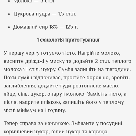
Молоко — 3 ст.л.
Цукрова пудра — 1,5 ст.л.
Домашній сир 18% — 125 г.
Технологія приготування
У першу чергу готуємо тісто. Нагрійте молоко,
висипте дріжджі у миску та додайте 2 ст.л. теплого
молока і 1 ст.л. цукру. Суміш залишіть на півгодини.
Поки суміш відпочиває, просійте борошно, зробіть
заглиблення, додайте туди розтоплене масло,
яйце, сіль, цукор, опару і молоко. Замісіть тісто, а
після, накрите плівкою, залишіть його у теплому
місці мінімум на 1 годину.
Тепер справа за начинкою. Змішайте у посудині
коричневий цукор, білий цукор та корицю.