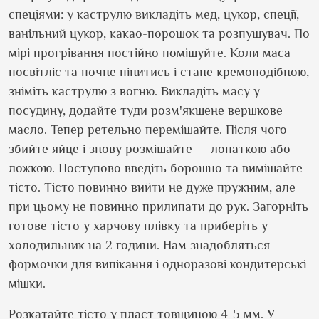
спеціями: у каструлю викладіть мед, цукор, спеції,
ванільний цукор, какао-порошок та розпушувач. По
мірі прогрівання постійно помішуйте. Коли маса
посвітліє та почне пінитись і стане кремоподібною,
зніміть каструлю з вогню. Викладіть масу у
посудину, додайте туди розм
'
якшене вершкове
масло. Тепер ретельно перемішайте. Після чого
збийте яйце і знову розмішайте — лопаткою або
ложкою. Поступово введіть борошно та вимішайте
тісто. Тісто повинно вийти не дуже пружним, але
при цьому не повинно прилипати до рук. Загорніть
готове тісто у харчову плівку та приберіть у
холодильник на 2 години. Нам знадобляться
формочки для випікання і одноразові кондитерські
мішки.
Розкатайте тісто у пласт товщиною 4-5 мм. У