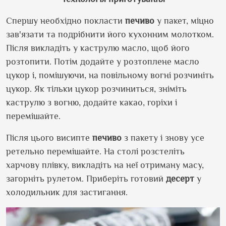
Спершу необхідно покласти
печиво
у пакет, міцно
зав
'
язати та подрібнити його кухонним молотком.
Після викладіть у каструлю масло, щоб його
розтопити. Потім додайте у розтоплене масло
цукор і, помішуючи, на повільному вогні розчиніть
цукор. Як тільки цукор розчиниться, зніміть
каструлю з вогню, додайте какао, горіхи і
перемішайте.
Після цього висипте
печиво
з пакету і знову усе
ретельно перемішайте. На столі розстеліть
харчову плівку, викладіть на неї отриману масу,
загорніть рулетом. Приберіть готовий
десерт
у
холодильник для застигання.