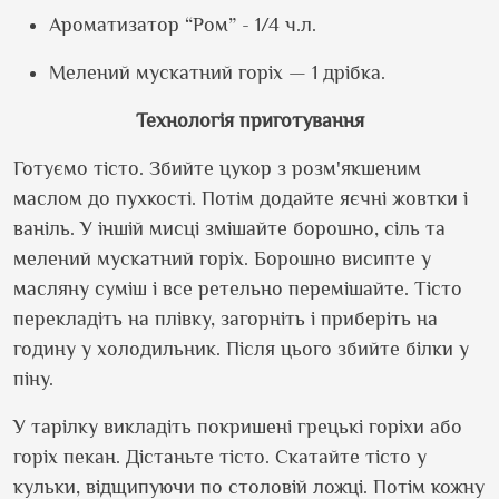
Ароматизатор “Ром” - 1/4 ч.л.
Мелений мускатний горіх — 1 дрібка.
Технологія приготування
Готуємо тісто. Збийте цукор з розм'якшеним
маслом до пухкості. Потім додайте яєчні жовтки і
ваніль. У іншій мисці змішайте борошно, сіль та
мелений мускатний горіх. Борошно висипте у
масляну суміш і все ретельно перемішайте. Тісто
перекладіть на плівку, загорніть і приберіть на
годину у холодильник. Після цього збийте білки у
піну.
У тарілку викладіть покришені грецькі горіхи або
горіх пекан. Дістаньте тісто. Скатайте тісто у
кульки, відщипуючи по столовій ложці. Потім кожну