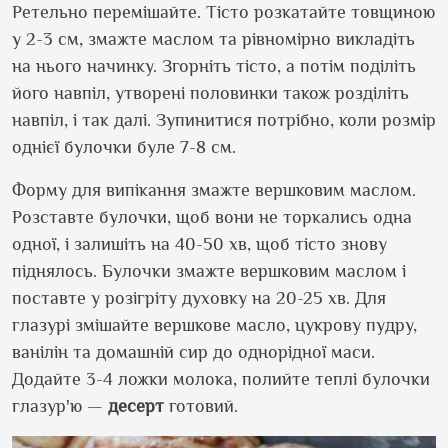
Ретельно перемішайте. Тісто розкатайте товщиною
у 2-3 см, змажте маслом та рівномірно викладіть
на нього начинку. Згорніть тісто, а потім поділіть
його навпіл, утворені половинки також розділіть
навпіл, і так далі. Зупинитися потрібно, коли розмір
однієї булочки буле 7-8 см.
Форму для випікання змажте вершковим маслом.
Розставте булочки, щоб вони не торкались одна
одної, і залишіть на 40-50 хв, щоб тісто знову
піднялось. Булочки змажте вершковим маслом і
поставте у розігріту духовку на 20-25 хв. Для
глазурі змішайте вершкове масло, цукрову пудру,
ванілін та домашній сир до однорідної маси.
Додайте 3-4 ложки молока, полийте теплі булочки
глазур
'
ю —
десерт
готовий.