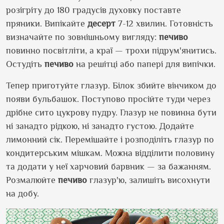
розігріту до 180 градусів духовку поставте
пряники. Випікайте
десерт
7-12 хвилин. Готовність
визначайте по зовнішньому вигляду:
печиво
повинно посвітліти, а краї — трохи підрум
'
янитись.
Остудіть
печиво
на решітці або папері для випічки.
Тепер приготуйте глазур. Білок збийте вінчиком до
появи бульбашок. Поступово просійте туди через
дрібне сито цукрову пудру. Глазур не повинна бути
ні занадто рідкою, ні занадто густою. Додайте
лимонний сік. Перемішайте і розподіліть глазур по
кондитерським мішкам. Можна відділити половину
та додати у неї харчовий барвник — за бажанням.
Розмалюйте
печиво
глазур
'
ю, залишіть висохнути
на добу.