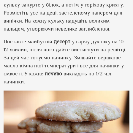
кульку занурте у білок, а потім у горіхову крихту.
Розмістіть усе на деці, застеленому папером для
випічки. На кожну кульку надушіть великим
пальцем, утворюючи невелике заглиблення.
Поставте майбутній
десерт
у гарчу духовку на 10-
12 хвилин, після чого дайте вистигнути на решітці.
За цей час готуємо начинку. Змішайте вершкове
масло кімнатної температури і все для начинки у
ємкості. У кожне
печиво
викладіть по 1/2 ч.л.
начинки.