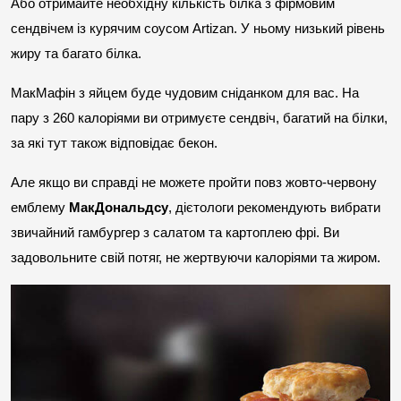
Або отримайте необхідну кількість білка з фірмовим 
сендвічем із курячим соусом Artizan. У ньому низький рівень 
жиру та багато білка.
МакМафін з яйцем буде чудовим сніданком для вас. На 
пару з 260 калоріями ви отримуєте сендвіч, багатий на білки, 
за які тут також відповідає бекон.
Але якщо ви справді не можете пройти повз жовто-червону 
емблему 
МакДональдсу
, дієтологи рекомендують вибрати 
звичайний гамбургер з салатом та картоплею фрі. Ви 
задовольните свій потяг, не жертвуючи калоріями та жиром.