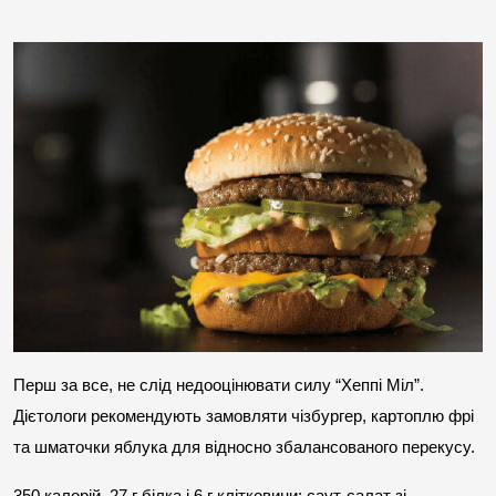
Перш за все, не слід недооцінювати силу “Хеппі Міл”. 
Дієтологи рекомендують замовляти чізбургер, картоплю фрі 
та шматочки яблука для відносно збалансованого перекусу.
350 калорій, 27 г білка і 6 г клітковини: саут-салат зі 