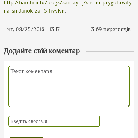
http://harchi.info/blogs/san-ayt-j/shcho-prygotuvaty-
na-snidanok-za-15-hvylyn
.
чт, 08/25/2016 - 13:17
3169 переглядів
Додайте свій коментар