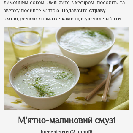
лимонним соком. Змішайте з кефіром, посоліть та
зверху посипте м
'
ятою. Подавайте
страву
охолодженою зі шматочками підсушеної чіабати.
М
'
ятно-малиновий смузі
Інгредієнти (2 порції)