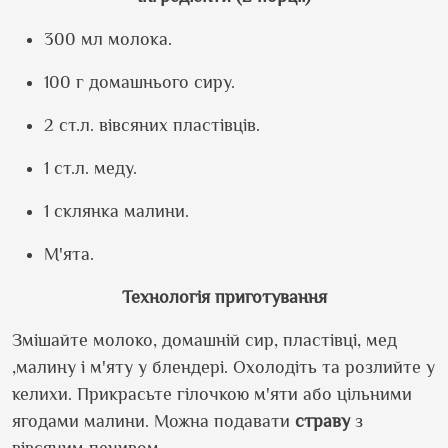
300 мл молока.
100 г домашнього сиру.
2 ст.л. вівсяних пластівців.
1 ст.л. меду.
1 склянка малини.
М
'
ята.
Технологія приготування
Змішайте молоко, домашній сир, пластівці, мед
,малину і м
'
яту у блендері. Охолодіть та розлийте у
келихи. Прикрасьте гілочкою м
'
яти або цільними
ягодами малини. Можна подавати
страву
з