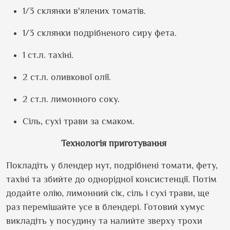
1/3 склянки в
'
ялених томатів.
1/3 склянки подрібненого сиру фета.
1 ст.л. тахіні.
2 ст.л. оливкової олії.
2 ст.л. лимонного соку.
Сіль, сухі трави за смаком.
Технологія приготування
Покладіть у блендер нут, подрібнені томати, фету,
тахіні та збийте до однорідної консистенції. Потім
додайте олію, лимонний сік, сіль і сухі трави, ще
раз перемішайте усе в блендері. Готовий хумус
викладіть у посудину та налийте зверху трохи