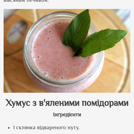
вівсяним печивом.
Хумус з в
'
яленими помідорами
Інгредієнти
1 склянка відвареного нуту.