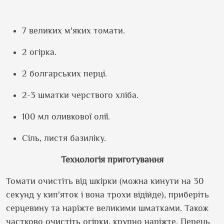
7 великих м
'
яких томати.
2 огірка.
2 болгарських перці.
2-3 шматки черствого хліба.
100 мл оливкової олії.
Сіль, листя базиліку.
Технологія приготування
Томати очистіть від шкірки (можна кинути на 30
секунд у кип
'
яток і вона трохи відійде), приберіть
серцевину та наріжте великими шматками. Також
частково очистіть огірки, крупно наріжте. Перець