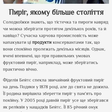
Пиріг, якому більше століття
Солодкоїжки знають, що тістечка та пироги навряд
чи можна зберігати протягом декількох років, та й
навіщо? Сучасна харчова промисловість може
напакувати ці
продукти
консервантами так, що
вони спокійно пролежать декілька місяців. Однак,
вчені впевнені, що при правильних умовах
фруктовий пиріг, наприклад, може зберігатись
практично вічно.
Фіделія Бейтс спекла звичайний фруктовий пиріг
на день Подяки у 1878 році, але до свята не дожила.
Її родина вирішила зберегти пиріг у пам
'
ять про
покійну. У 2003 році давній пиріг усе ще зберігався
як реліквія у нащадків Бейтс. Її 83-річний онук