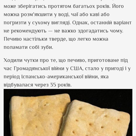
може зберігатись протягом багатьох років. Його
можна розм
'
якшити у воді, чаї або каві або
погризти у сухому вигляді. Однак, останній варіант
не рекомендують — не важко здогадатись чому.
Печиво настільки тверде, що легко можна
поламати собі зуби.
Ходили чутки про те, що печиво, приготоване під
час Громадянської війни у США, стало у пригоді і у
період Іспансько-американської війни, яка
відбувалася через 35 років.