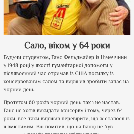
Сало, віком у 64 роки
Будучи студентом, Ганс Фельдмайер із Німеччини
у 1948 році у якості гуманітарної допомоги у
післявоєнний час отримав із США посилку із
консервованим салом та вирішив зробити запас на
чорний день.
Протягом 60 років чорний день так і не настав.
Ганс не хотів викидати консерву і тому, через 64
роки, все-таки вирішив перевірити, що ж сталося із
її вмістимим. Він помітив, що на банці не був