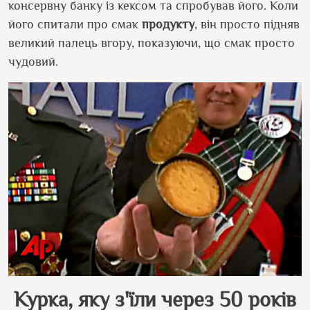
консервну банку із кексом та спробував його. Коли
його спитали про смак
продукту
, він просто підняв
великий палець вгору, показуючи, що смак просто
чудовий.
Курка, яку з
'
їли через 50 років