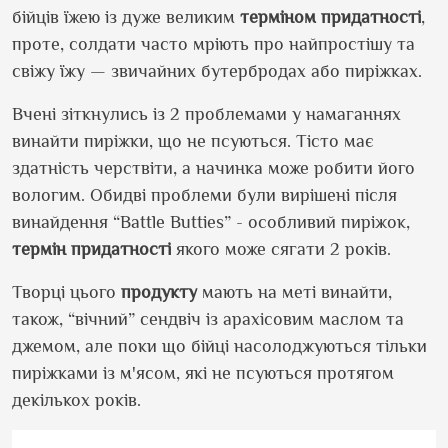
бійців їжею із дуже великим
терміном придатності
,
проте, солдати часто мріють про найпростішу та
свіжу їжу — звичайних бутербродах або пиріжках.
Вчені зіткнулись із 2 проблемами у намаганнях
винайти пиріжки, що не псуються. Тісто має
здатність черствіти, а начинка може робити його
вологим. Обидві проблеми були вирішені після
винайдення
“Battle Butties” -
особливий пиріжок,
термін придатності
якого може сягати 2 років.
Творці цього
продукту
мають на меті винайти,
також, “вічний” сендвіч із арахісовим маслом та
джемом, але поки що бійці насолоджуються тільки
пиріжками із
м'ясом
, які не псуються протягом
декількох років.