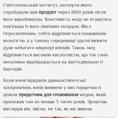
Смітсоновський Інститут, експерти якого
спробували цей
продукт
через 1000 років після
його виробництва. Властивість меду не псуватись
пов
'
язана
із його хімічним складом. Він є
гігроскопічним, тобто відрізняється пониженою
вологістю, а у такому середовищі здатні вижити
дуже небагато мікроорганізмів. Також, мед
відрізняється високою кислотністю, що так само
негативно відображається на життєдіяльності
бактерій.
Коли вчені відкрили давньоєгипетські
захоронення, вони виявили у них горщечки із
цілком
придатним для споживання
медом, який
пролежав там не менше 5 тисяч років. Зрештою,
виглядав він, звісно, не так, як ми звикли.