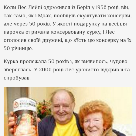
Коли Лес Лейлі одружився із Беріл у 1956 році, він,
так само, як і Моак, пообіцяв скуштувати консерви,
але через 50 років. У якості подарунку на весілля
парочка отримала консервовану курку, і Лес
оголосив своїй дружині, що з
'
їсть цю консерву на їх
50 річницю.
Курка пролежала 50 років і, як виявилось, чудово
збереглась. У 2006 році Лес урочисто відкрив її та
спробував.