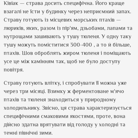
Ківіак — страва досить специфічна. Його краще
взагалі не їсти у будинку через неприємний запах.
Страву готують із місцевих морських птахів —
люриків, яких, разом із пір
'
ям, дзьобами, лапами та
нутрощами зашивають у тушу тюленя. У одну таку
тушу можуть
поміститися
300-400
, а то й більше,
птахів. Шов оброблять жиром тюленя і поміщають
усе це між камінням так, щоб не було доступу
повітря.
Страву готують влітку, і спробувати її можна уже
через три місяці. Взимку ж ферментоване м
'
ячо
птахів та тюленя знаходиться у природному
холодильнику. Звісно, ця страва характеризується
специфічними смаковими якостями, проте, вона
дійсно здатна врятувати від голоду у холодні та
темні північні зими.