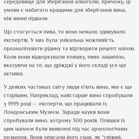
середовище для зберігання алкоголю, причому, ці
умови є набагато кращими для зберігання вина,
ніж винні підвали.
Що стосується пива, то воно немало здивувало
експертів. У них була унікальна можливість
проаналізувати рідину та відтворити рецепт напою.
Коли вони відкоркували пляшку, пиво зашипіло,
вказуючи на те, що дріжджі у його складі усе ще
активні.
У деяких частинах світу люди п
'
ють вино, яке є ще
старішим. Наприклад, найстарше вино спробували
у 1999 році — експерти, що працювали із
Лондонським Музеєм. Заради науки вони
спробували вино, котрому 300 років. Пляшки із
цим напоєм були виявлені під час археологічних
розкопок. Вони описали його смак, як “свіжий,