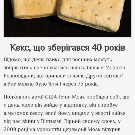
Кекс, що зберігався 40 років
Відомо, що деякі пайки для воєнних можуть
зберігатись і не псуватись навіть більше 35 років.
Розповідали, що припаси із часів Другої світової
війни можна було їсти і через 75 років.
Полковник армії США Генрі Моак пообіцяв собі, що
у день, коли він вийде у відставку, він спробує
шматочок кексу, який йому видали у якості пайка
під час війни у В
'
єтнамі. Вірний своєму слову, у
2009 році на урочистій церемонії Моак відкрив