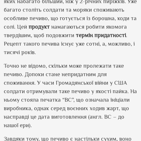
яких набагато більший, ніж у 2-річних пиріжків. Уже
багато століть солдати та моряки споживають
особливе печиво, що готується із борошна, коди та
солі. Цей
продукт
намагаються робити якомога
твердішим, щоб подовжити
термін придатності
.
Рецепт такого печива існує уже сотні, а, можливо, і
тисячі років.
Точно не відомо, скільки може пролежати таке
печиво. Допоки стане непридатним для
споживання. У часи Громадянської війни у США
солдати отримували таке печиво у якості пайка. На
ньому стояла печатка “
BC”,
що означала ініціали
виробника, однак серед воєнних ходив жарт, що
насправді це дата виготовлення (англ.
BC –
до
нашої ери).
Завдяки тому, що печиво є настільки сухим, воно