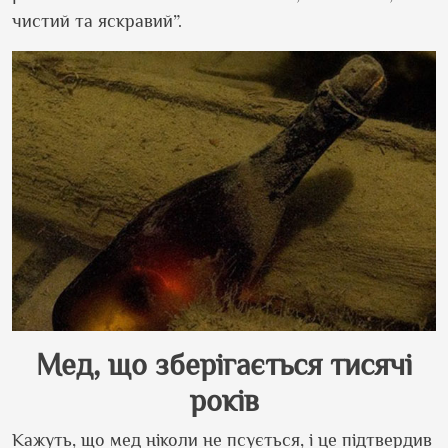
чистий та яскравий”.
Мед, що зберігається тисячі
років
Кажуть, що мед ніколи не псується, і це підтвердив