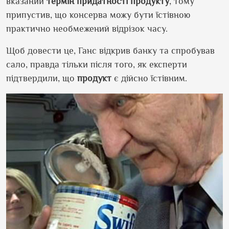
вказаний
термін придатності
продукту
, тому
припустив, що консерва можу бути їстівною
практично необмежений відрізок часу.
Щоб довести це, Ганс відкрив банку та спробував
сало, правда тільки після того, як експерти
підтвердили, що
продукт
є дійсно їстівним.