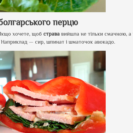
 болгарського перцю
 Якщо хочете, щоб
страва
вийшла не тільки смачною, а
и. Наприклад — сир, шпинат і шматочок авокадо.