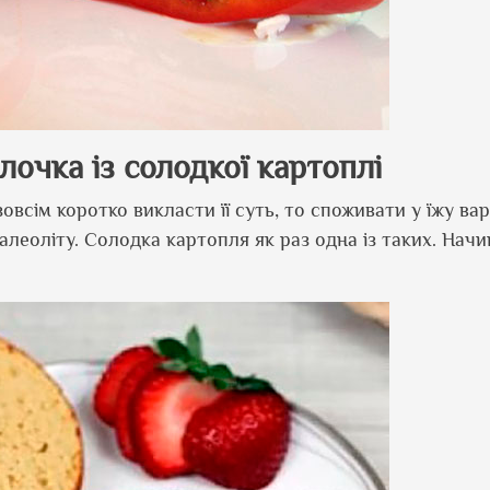
лочка із солодкої картоплі
всім коротко викласти її суть, то споживати у їжу вар
алеоліту. Солодка картопля як раз одна із таких. Начи