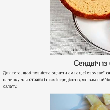
Сендвіч із
Для того, щоб повністю оцінити смак цієї овочевої
к
начинку для
страви
із тих інгредієнтів, які вам най
салату.