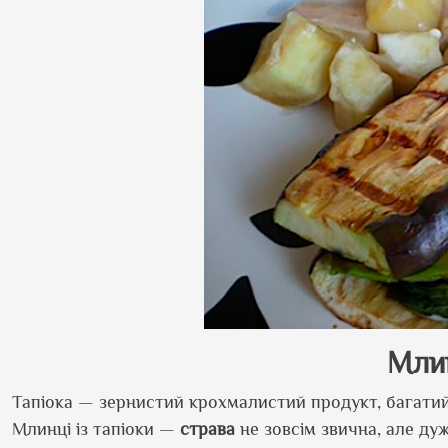
Млин
Тапіока — зернистий крохмалистий продукт, багатий 
Млинці із тапіоки —
страва
не зовсім звична, але ду