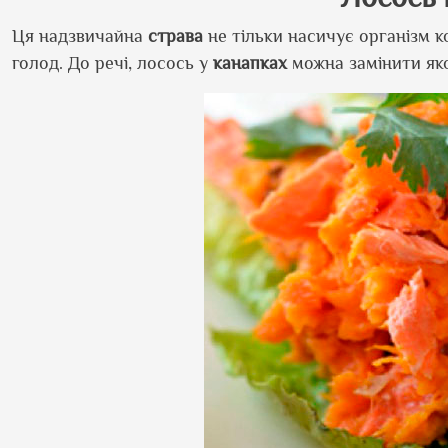
Ця надзвичайна
страва
не тільки насичує організм 
голод. До речі, лосось у
канап
ках
можна замінити як