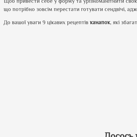
Щоб привести себе у форму та урізноманітнити свою 
що потрібно зовсім перестати готувати сендвічі, адж
До вашої уваги 9 цікавих рецептів
канапок
, які збаг
Лосось 