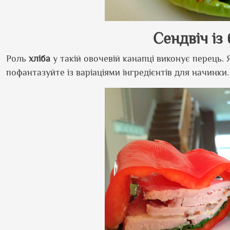
Сендвіч із
Роль
хліба
у такій овочевій канапці виконує перець.
пофантазуйте із варіаціями інгредієнтів для начинк