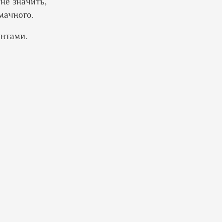
 не значить,
мачного.
ентами.