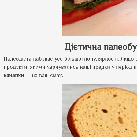
Дієтична палеобу
Палеодієта набуває усе більшої популярності. Якщо зо
продукти, якими харчувались наші предки у період п
канапки
— на ваш смак.