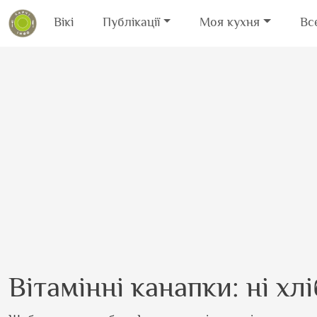
Вікі
Публікації
Моя кухня
Вс
Перейти до основного вмісту
Вітамінні канапки: ні хлі