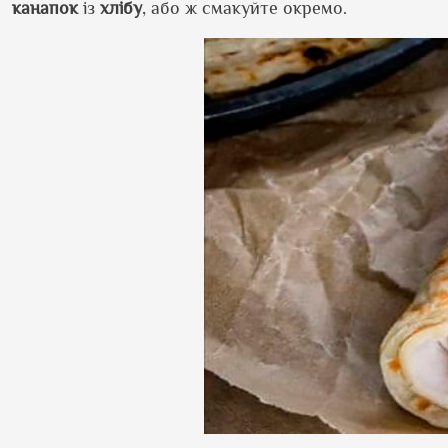
канапок
із
хлібу
, або ж смакуйте окремо.