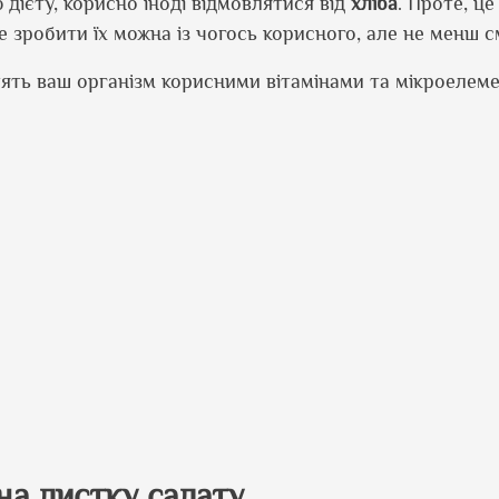
дієту, корисно іноді відмовлятися від
хліба
. Проте, це
е зробити їх можна із чогось корисного, але не менш с
атять ваш організм корисними вітамінами та мікроелем
на листку салату