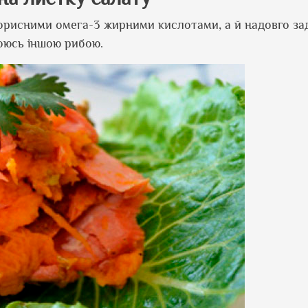
корисними омега-3 жирними кислотами, а й надовго з
оюсь іншою рибою.