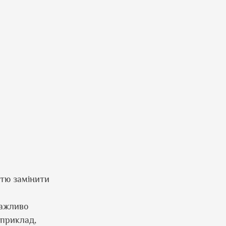
стю замінити
Важливо
априклад,