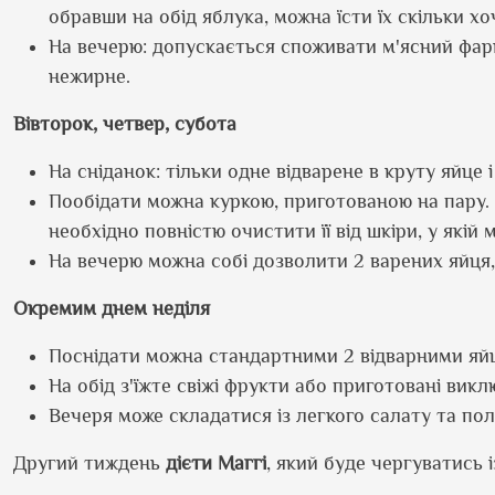
обравши на обід яблука, можна їсти їх скільки 
На вечерю: допускається споживати м'ясний фарш
нежирне.
Вівторок, четвер, субота
На сніданок: тільки одне відварене в круту яйце 
Пообідати можна куркою, приготованою на пару. Д
необхідно повністю очистити її від шкіри, у якій
На вечерю можна собі дозволити 2 варених яйця, 
Окремим днем неділя
Поснідати можна стандартними 2 відварними яй
На обід з'їжте свіжі фрукти або приготовані виклю
Вечеря може складатися із легкого салату та по
Другий тиждень
дієти Маггі
, який буде чергуватись 