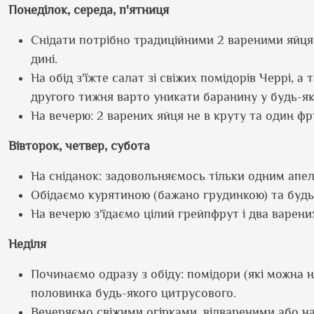
Понеділок, середа, п
'
ятниця
Снідати потрібно традиційними 2 вареними яйц
дині.
На обід з'їжте салат зі свіжих помідорів Черрі, 
другого тижня варто уникати баранину у будь-як
На вечерю: 2 варених яйця не в круту та один фр
Вівторок, четвер, субота
На сніданок: задовольняємось тільки одним апе
Обідаємо курятиною (бажано грудинкою) та будь
На вечерю з'їдаємо цілий грейпфрут і два варени
Неділя
Починаємо одразу з обіду: помідори (які можна на
половинка будь-якого цитрусового.
Вечеряємо свіжими огірками, відвареними або н