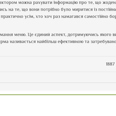
ктором можна рахувати інформацію про те, що жоден і
тись на те, що вони потрібно було миритися із постійн
практично усім, хто хоч раз намагався самостійно бор
мання меню. Це єдиний аспект, дотримуючись якого в
дарма називається найбільш ефективною та затребува
1887