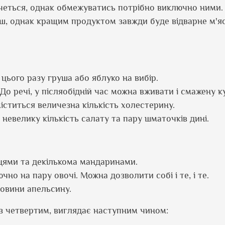
хочеться, однак обмежуватись потрібно виключно ними.
, однак кращим продуктом завжди буде відварне м'ясо
і цього разу груша або яблуко на вибір.
о речі, у післяобідній час можна вживати і смажену к
 міститься величезна кількість холестерину.
невелику кількість салату та пару шматочків дині.
цями та декількома мандаринами.
чно на пару овочі. Можна дозволити собі і те, і те.
ловини апельсину.
із четвертим, виглядає наступним чином: