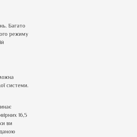
нь. Багато
ного режиму
ій
 можна
ої системи.
чинає
вірних 16,5
ки ви
 даною