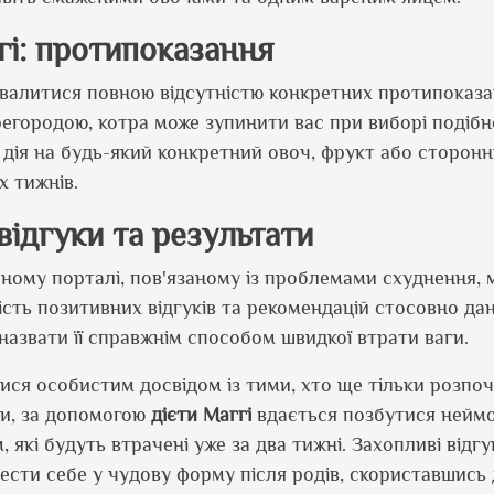
гі: протипоказання
алитися повною відсутністю конкретних протипоказа
регородою, котра може зупинити вас при виборі подіб
дія на будь-який конкретний овоч, фрукт або сторонн
х тижнів.
 відгуки та результати
ному порталі, пов'язаному із проблемами схуднення,
сть позитивних відгуків та рекомендацій стосовно дан
 назвати її справжнім способом швидкої втрати ваги.
тися особистим досвідом із тими, хто ще тільки розпо
ами, за допомогою
дієти Маггі
вдається позбутися неймо
 які будуть втрачені уже за два тижні. Захопливі відгу
вести себе у чудову форму після родів, скориставшись