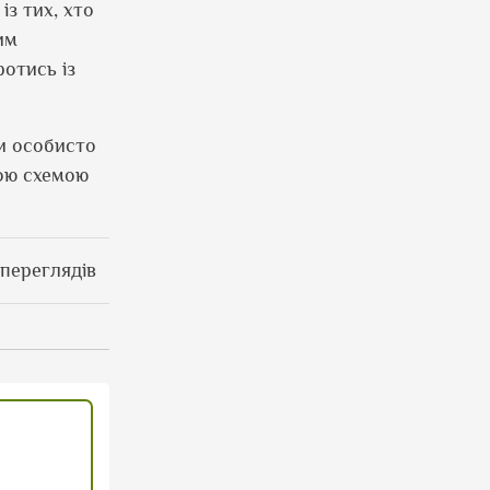
з тих, хто
им
отись із
и особисто
ною схемою
 переглядів