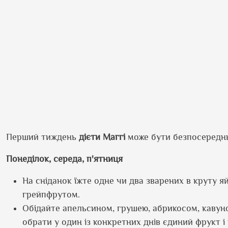
Перший тиждень
дієти Маггі
може бути безпосереднь
Понеділок, середа, п
'
ятниця
На сніданок їжте одне чи два зварених в круту я
грейпфрутом.
Обідайте апельсином, грушею, абрикосом, кавун
обрати у один із конкретних днів єдиний фрукт і 