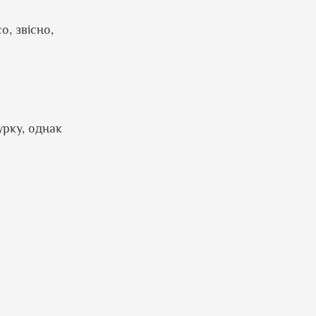
, звісно,
урку, однак