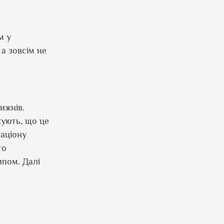
м у
а зовсім не
ижнів.
жують, що це
раціону
то
ипом. Далі