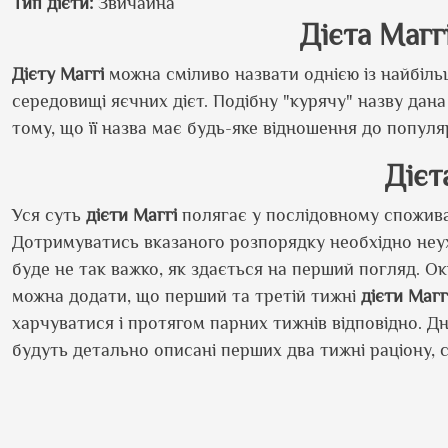
Тип дієти
Звичайна
Дієта Маггі
Дієту Маггі
можна сміливо назвати однією із найбіл
середовищі яєчних дієт. Подібну "курячу" назву дана
тому, що її назва має будь-яке відношення до попул
Дієт
Уся суть
дієти Маггі
полягає у послідовному спожива
Дотримуватись вказаного розпорядку необхідно неух
буде не так важко, як здається на перший погляд. О
можна додати, що перший та третій тижні
дієти Магг
харчуватися і протягом парних тижнів відповідно. Д
будуть детально описані перших два тижні раціону, 