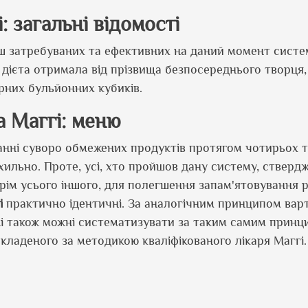
: загальні відомості
ьш затребуваних та ефективних на даний момент систе
 дієта отримала від прізвища безпосереднього творця, 
ярних бульйонних кубиків.
а Маггі: меню
нні суворо обмежених продуктів протягом чотирьох т
ильно. Проте, усі, хто пройшов дану систему, стверд
крім усього іншого, для полегшення запам'ятовування 
і
практично ідентичні. За аналогічним принципом вар
ні також можні систематизувати за таким самим принц
складеного за методикою кваліфікованого лікаря Маггі.