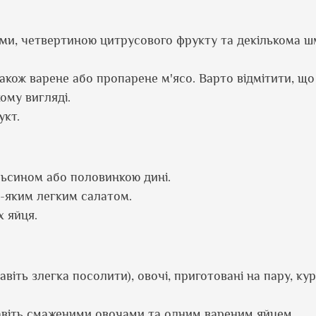
ями, четвертиною цитрусового фрукту та декількома 
а також варене або пропарене м'ясо. Варто відмітити, щ
ому вигляді.
укт.
льсином або половинкою дині.
-яким легким салатом.
х яйця.
віть злегка посолити), овочі, приготовані на пару, ку
авіть смаженими овочами та одним вареним яйцем.