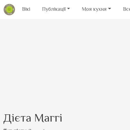
Вікі
Публікації
Моя кухня
Вс
Перейти до основного вмісту
Дієта Маггі