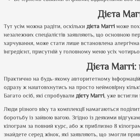
Дієта Маг
Тут усім можна радіти, оскільки
дієта Маггі
може похв
незалежних спеціалістів заявляють, що основною пе
харчування, може стати лише встановлена алергічна 
інгредієнт, присутній у головному меню усіх чотирьо
Дієта Маггі:
Практично на будь-якому авторитетному інформацій
одразу ж наштовхнутись на просто неймовірну кількі
Багато осіб, які спробували
дієту Маггі
, уже встигли
Люди різного віку та комплекції намагаються поділи
боротьбу із зайвою вагою. Згідно із деякими відгук
кілограм за повний курс, або ж приблизно 8 кілограм,
знайдете серед жінок, які заявляють, що змогли при