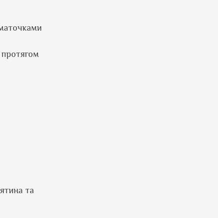
шматочками
о протягом
рятина та