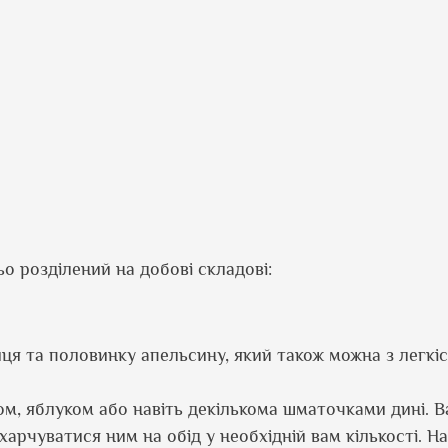
о розділений на добові складові:
йця та половинку апельсину, який також можна з легкі
ом, яблуком або навіть декількома шматочками дині. 
харчуватися ним на обід у необхідній вам кількості. Н