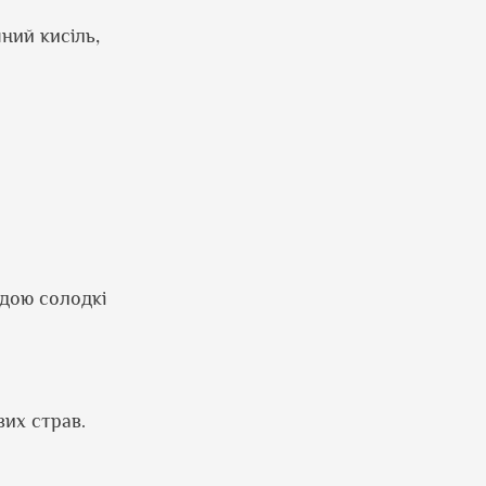
чний кисіль,
одою солодкі
вих страв.