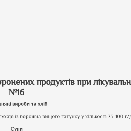
онених продуктів при лікувальні
№1б
няні вироби та хліб
сухарі із борошна вищого ґатунку у кількості 75-100 г/
Супи