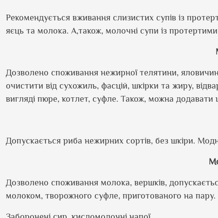
Рекомендується вживання слизистих супів із протерти
яєць та молока. А,також, молочні супи із протертим
Дозволено споживання нежирної телятини, яловичини
очистити від сухожиль, фасцій, шкірки та жиру, відв
вигляді пюре, котлет, суфле. Також, можна додавати ц
Допускається риба нежирних сортів, без шкіри. Модн
Мо
Дозволено споживання молока, вершків, допускаєтьс
молоком, творожного суфле, приготованого на пару.
Заборонені сир, кисломолочні напої.