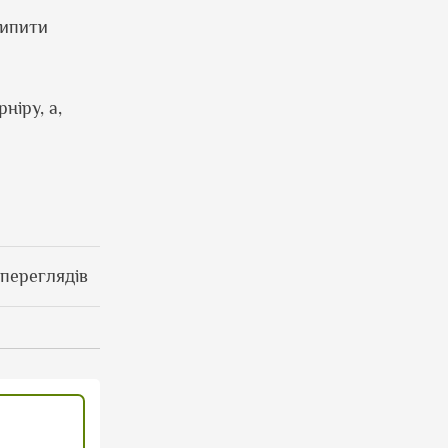
випити
ніру, а,
 переглядів