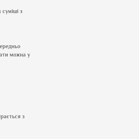
 суміші з
передньо
дати можна у
ирається з