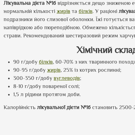
Лікувальна дієта №1б
відрізняється дещо зниженою е
нормальній кількості
жирів
та
білків
. У раціоні
лікува
подразники його слизової оболонки. Їжі готується ва
напіврідкою або пюреподібною. Обмежено кількістьсп
страви. Рекомендований шестиразовий режим харчува
Хімічний скла
90 г/добу
білків
, 60-70% з них тваринного поход
90-95 г/добу
жирів
, 25% із котрих рослинні;
300-350 г/добу
вуглеводів
;
8-10 г/добу повареної солі;
1,5 л рідини протягом доби.
Калорійність
лікувальної дієти №1б
становить 2500-