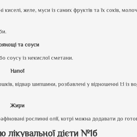
і киселі, желе, муси із самих фруктів та їх соків, моло
би.
рянощі та соуси
 соусу із некислої сметани.
Напої
ків, відвар шипшини, розбавлені у відношенні 1:1 із в
Жири
афіновані рослинні олії, котрі можна додавати до гото
 лікувальної дієти №1б