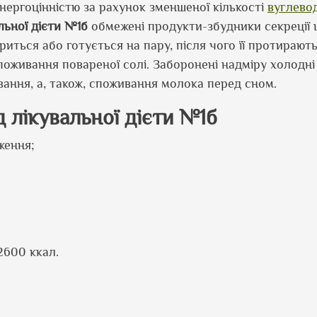
нергоцінністю за рахунок зменшеної кількості
вуглевод
льної дієти №1б
обмежені продукти-збудники секреції 
риться або готується на пару, після чого її протирают
оживання повареної солі. Заборонені надміру холодні 
ння, а, також, споживання молока перед сном.
д лікувальної дієти №1б
ження;
2600 ккал.