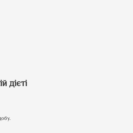
й дієті
добу.