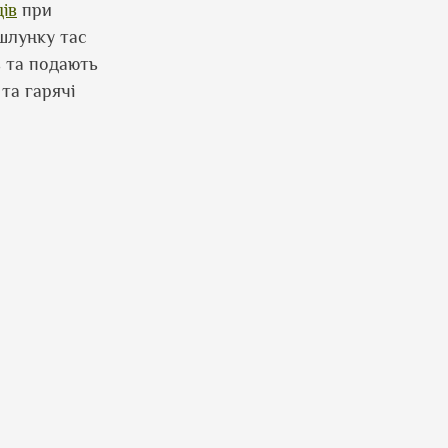
ів
при
шлунку тас
ь та подають
та гарячі