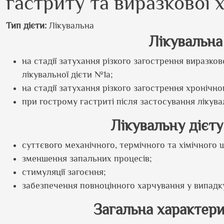
гастриту та виразкової 
Тип дієти
Лікувальна
Лікувальна
на стадії затухання різкого загострення виразк
лікувальної дієти №1а;
на стадії затухання різкого загострення хронічно
при гострому гастриті після застосування лікува
Лікувальну дієт
суттєвого механічного, термічного та хімічного
зменшення запальних процесів;
стимуляції загоєння;
забезпечення повноцінного харчування у випадк
Загальна характери