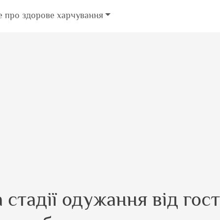
е про здорове харчування
а стадії одужання від гос