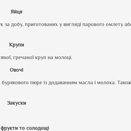
Яйця
к за добу, приготованих у вигляді парового омлету аб
Крупи
сяної, гречаної круп на молоці.
Овочі
бурякового пюре із додаванням масла і молока. Також
Закуски
 фрукти то солодощі