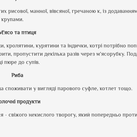
х рисової, манної, вівсяної, гречаною к, із додаванням
и крупами.
М'ясо та птиця
, кролятини, курятини та індички, котрі потрібно по
арити, пропустити декілька разів через м'ясорубку. По
і пюре до супів.
Риба
а споживати у вигляді парового суфле, котлет тощо.
лочні продукти
я - свіжого некислого творогу, який попередньо прот