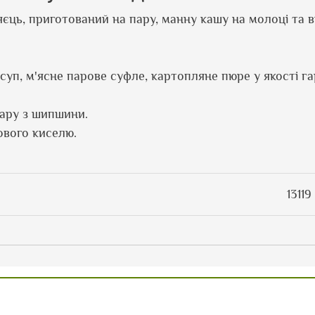
 яєць, приготований на пару, манну кашу на молоці та 
п, м'ясне парове суфле, картопляне пюре у якості гар
вару з шипшини.
ового киселю.
13119