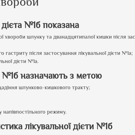
хвороби
 дієта №1б показана
ової хвороби шлунку та дванадцятипалої кишки після за
го гастриту після застосування лікувальної дієти №1а;
льної дієти №1а.
у №1б назначають з метою
 щадіння шлунково-кишкового тракту;
у напівпостільного режиму.
стика лікувальної дієти №1б