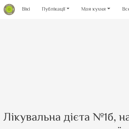
Вікі
Публікації
Моя кухня
Вс
Перейти до основного вмісту
Лікувальна дієта №1б, н