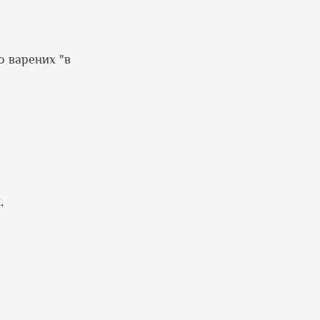
о варених "в
,