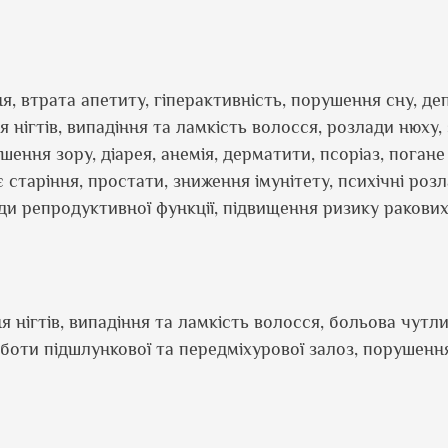
, втрата апетиту, гіперактивність, порушення сну, деп
 нігтів, випадіння та ламкість волосся, розлади нюху,
шення зору, діарея, анемія, дерматити, псоріаз, погане
старіння, простати, зниження імунітету, психічні розл
ади репродуктивної функції, підвищення ризику ракови
 нігтів, випадіння та ламкість волосся, больова чутли
оботи підшлункової та передміхурової залоз, порушенн