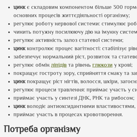
цинк
є складовим компонентом більше 300 гормон
основних процесів життєдіяльності організму;
регулює роботу нервової системи: стимулює робо
чинить потужну посилюючу дію на імунну систем
регулює активність залоз статевої системи;
цинк
контролює процес вагітності: стабілізує рі
забезпечує нормальний ріст, розвиток та статеве
регулює обмін
ліпідів
та рівень
глюкози
у крові;
покращує гостроту зору, сприйняття смаку та за
цинк
покращує ріст нігтів, волосся, шкіри, загоєн
регулює процеси травлення: приймає участь у си
приймає участь у синтезі ДНК, РНК та рибосом;
цинк
володіє антиоксидантними властивостями, 
приймає участь в процесах кровотворення.
Потреба організму