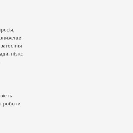
ресія,
 зниження
 загоєння
ади, пізнє
х
вість
я роботи