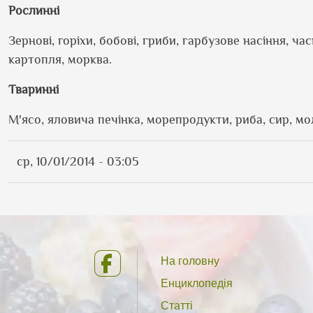
Рослинні
Зернові, горіхи, бобові, гриби, гарбузове насіння, ча
картопля, морква.
Тваринні
М'ясо, яловича печінка, морепродукти, риба, сир, мо
ср, 10/01/2014 - 03:05
На головну
Енциклопедія
Статті