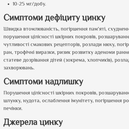
10-25 мг/добу.
Симптоми дефіциту цинку
Швидка втомлюваність, погіршення пам'яті, схуднення
порушення цілісності шкірних покровів, розшарування
чутливості смакових рецепторів, розлади нюху, погір
ран, трофічні виразки, ризик розвитку аденоми раннє 
статеве дозрівання дітей (зокрема, хлопчиків), розл
захворювань.
Симптоми надлишку
Порушення цілісності шкірних покровів, розшарування
шлунку, нудота, ослаблення імунітету, погіршення р
печінки.
Джерела цинку