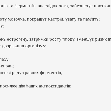
ів та ферментів, внаслідок чого, забезпечує протіка
ту мозочка, покращує настрій, увагу та пам'ять;
у;
вень естрогену, затримки росту плоду, зменшує ризик 
 дозрівання організму;
паху;
ня ран;
нтезі ряду травних ферментів;
посилює дію інших антиоксидантів;