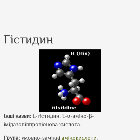
Гістидин
Інші назви:
L-гістидин, L-α-аміно-β-
імідазолілпропіонова кислота.
Група:
умовно-замінні
амінокислоти
.