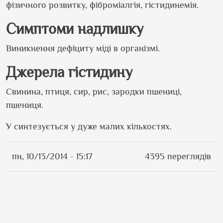
фізичного розвитку, фіброміалгія, гістидинемія.
Симптоми надлишку
Виникнення дефіциту міді в організмі.
Джерела гістидину
Свинина, птиця, сир, рис, зародки пшениці,
пшениця.
У синтезується у дуже малих кількостях.
пн, 10/13/2014 - 15:17
4395 переглядів