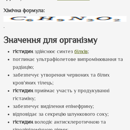
Хімічна формула:
.
Значення для організму
гістидин
здійснює синтез
білків
;
поглинає ультрафіолетове випромінювання та
радіацію;
забезпечує утворення червоних та білих
кров'яних тілець;
гістидин
приймає участь у продукуванні
гістаміну;
забезпечує виділення епінефрину;
відповідає за секрецію шлункового соку;
гістидин
володіє антисклеротичною та
гіполіпідемічною діями;