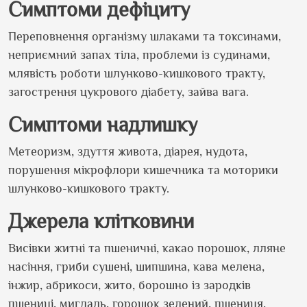
Симптоми дефіциту
Переповнення організму шлаками та токсинами,
неприємний запах тіла, проблеми із судинами,
млявість роботи шлунково-кишкового тракту,
загострення цукрового діабету, зайва вага.
Симптоми надлишку
Метеоризм, здуття живота, діарея, нудота,
порушення мікрофлори кишечника та моторики
шлунково-кишкового тракту.
Джерела клітковини
Висівки житні та пшеничні, какао порошок, лляне
насіння, гриби сушені, шипшина, кава мелена,
інжир, абрикоси, жито, борошно із зародків
пшениці, мигдаль, горошок зелений, пшениця,