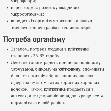
мікрофлори;
перешкоджає розвитку шкідливих
мікроорганізмів;
виводить із організму токсини та шлаки,
зменшує концентрацію шкідливих жирів.
Потреба організму
Загалом, потреба людини в
клітковині
становить 25-35 г/добу.
Деякі дієтологи радять при неповноцінному
харчуванні, бідному на
клітковину
, споживати
біля 1 ст.л житніх або пшеничних висівок -
лідера за вмістом таких корисних харчових
волокон. Також,
клітковина
продається в
аптеках, але це крайній випадок, краще все ж
нормалізувати свій раціон.