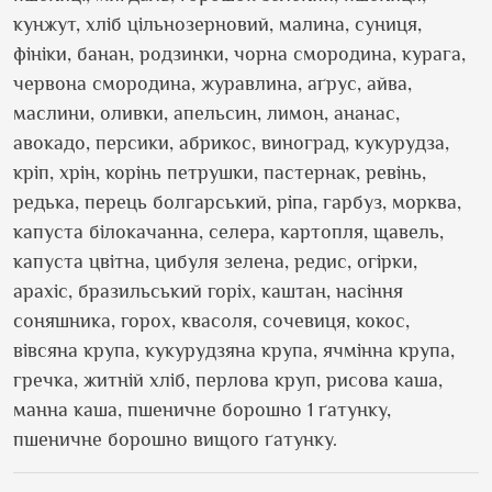
кунжут, хліб цільнозерновий, малина, суниця,
фініки, банан, родзинки, чорна смородина, курага,
червона смородина, журавлина, аґрус, айва,
маслини, оливки, апельсин, лимон, ананас,
авокадо, персики, абрикос, виноград, кукурудза,
кріп, хрін, корінь петрушки, пастернак, ревінь,
редька, перець болгарський, ріпа, гарбуз, морква,
капуста білокачанна, селера, картопля, щавель,
капуста цвітна, цибуля зелена, редис, огірки,
арахіс, бразильський горіх, каштан, насіння
соняшника, горох, квасоля, сочевиця, кокос,
вівсяна крупа, кукурудзяна крупа, ячмінна крупа,
гречка, житній хліб, перлова круп, рисова каша,
манна каша, пшеничне борошно 1 ґатунку,
пшеничне борошно вищого ґатунку.