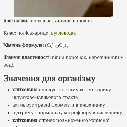
Інші назви:
целюлоза, харчові волокна.
Клас:
полісахариди,
вуглеводи
.
Хімічна формула:
(C
H
O
)
.
6
10
5
x
Фізичні властивості:
білий порошок, нерозчинний у
воді.
Значення для організму
клітковина
очищує та стимулює моторику
шлунково-кишкового тракту;
активізує травні ферменти в кишечнику ;
підтримує нормальну мікрофлору в кишечнику;
клітковина
сприяє розмноженню корисної