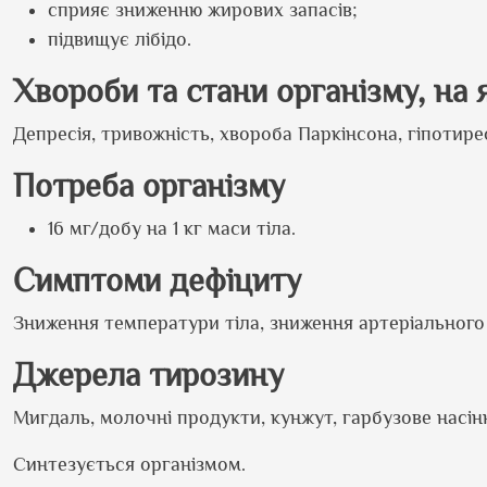
сприяє зниженню жирових запасів;
підвищує лібідо.
Хвороби та стани організму, на 
Депресія, тривожність, хвороба Паркінсона, гіпотирео
Потреба організму
16 мг/добу на 1 кг маси тіла.
Симптоми дефіциту
Зниження температури тіла, зниження артеріального т
Джерела тирозину
Мигдаль, молочні продукти, кунжут, гарбузове насін
Синтезується організмом.