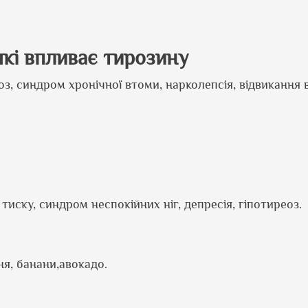
які впливає тирозину
з, синдром хронічної втоми, нарколепсія, відвикання ві
иску, синдром неспокійних ніг, депресія, гіпотиреоз.
ня, банани,авокадо.