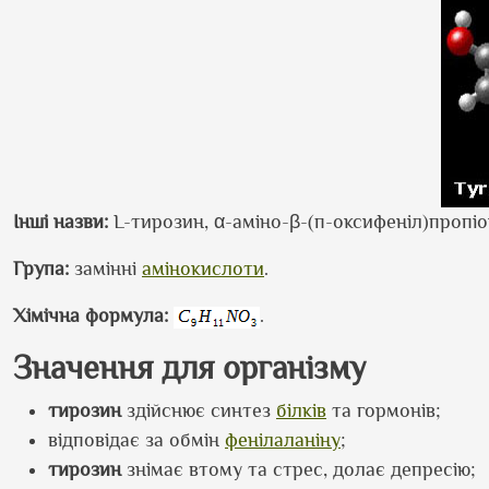
Інші назви:
L-тирозин, α-аміно-β-(п-оксифеніл)пропі
Група:
замінні
амінокислоти
.
Хімічна формула:
.
Значення для організму
тирозин
здійснює синтез
білків
та гормонів;
відповідає за обмін
фенілаланіну
;
тирозин
знімає втому та стрес, долає депресію;