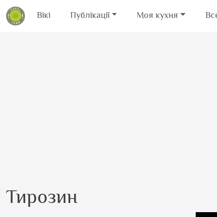
Вікі
Публікації
Моя кухня
Вс
Перейти до основного вмісту
Тирозин