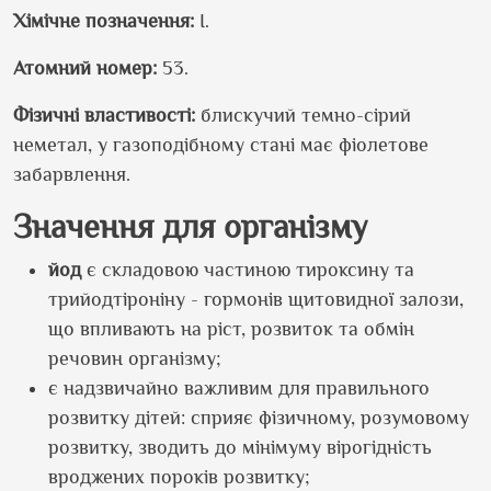
Хімічне позначення:
I.
Атомний номер:
53.
Фізичні властивості:
блискучий темно-сірий
неметал, у газоподібному стані має фіолетове
забарвлення.
Значення для організму
йод
є складовою частиною тироксину та
трийодтіроніну - гормонів щитовидної залози,
що впливають на ріст, розвиток та обмін
речовин організму;
є надзвичайно важливим для правильного
розвитку дітей: сприяє фізичному, розумовому
розвитку, зводить до мінімуму вірогідність
вроджених пороків розвитку;