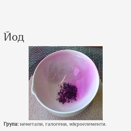
Йод
Група:
неметали, галогени, мікроелементи.