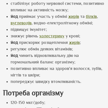
стабілізує роботу нервової системи, позитивно
впливає на активність мозку;
йод
приймає участь у обміні
жирів
та
білків
,
вуглеводів
, водно-електролітному обміні;
підвищує імунітет;
знижує рівень
холестерину
у крові;
йод
прискорює розщеплення
жирів
;
регулює обмін деяких вітамінів;
йод
чинить відновлювальну дію на
гормональний баланс організму;
позитивно впливає на здоров'я волосся, зубів,
нігтів та шкіри;
попереджує швидку втомлюваність.
Потреба організму
120-150 мкг/добу;