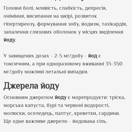
Головні болі, млявість, слабкість, депресія,
оніміння, висипання на шкірі, розвиток
гіпертиреозу, формування зобу, йодизм, тахікардія,
запалення слизових оболонок у місцях виділення
йоду
.
У завищених дозах - 2-5 мг/добу -
йод
є
токсичним, а при одноразовому вживанні 35-350
мг/добу можливі летальні випадки.
Джерела йоду
Основним джерелом
йоду
є морепродукти: тріска,
морська капуста, бурі та червоні водорості,
молюски, оселедець, палтус, креветки, сардини.
Ще одне важливе джерело - йодована сіль.