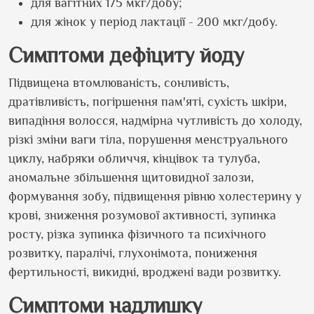
для вагітних 175 мкг/добу;
для жінок у період лактації - 200 мкг/добу.
Симптоми дефіциту йоду
Підвищена втомлюваність, сонливість,
дратівливість, погіршення пам'яті, сухість шкіри,
випадіння волосся, надмірна чутливість до холоду,
різкі зміни ваги тіла, порушення менструального
циклу, набряки обличчя, кінцівок та тулуба,
аномальне збільшення щитовидної залози,
формування зобу, підвищення рівню холестерину у
крові, зниження розумової активності, зупинка
росту, різка зупинка фізичного та психічного
розвитку, паралічі, глухонімота, пониження
фертильності, викидні, вроджені вади розвитку.
Симптоми надлишку