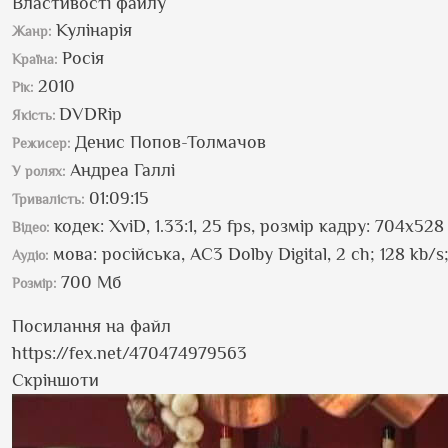
Властивості файлу
Кулінарія
Жанр:
Росія
Країна:
2010
Рік:
DVDRip
Якість:
Денис Попов-Толмачов
Режисер:
Андреа Галлі
У ролях:
01:09:15
Тривалість:
кодек: XviD, 1.33:1, 25 fps, розмір кадру: 704x528 
Відео:
мова: російська, AC3 Dolby Digital, 2 ch; 128 kb/s
Аудіо:
700 Мб
Розмір:
Посилання на файл
https://fex.net/470474979563
Скріншоти