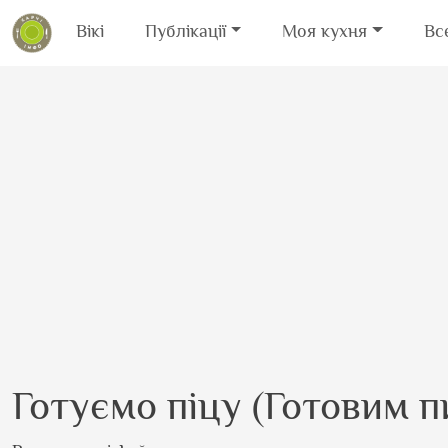
Вікі
Публікації
Моя кухня
Вс
Перейти до основного вмісту
Готуємо піцу (Готовим п