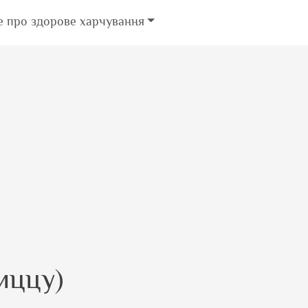
е про здорове харчування
иццу)