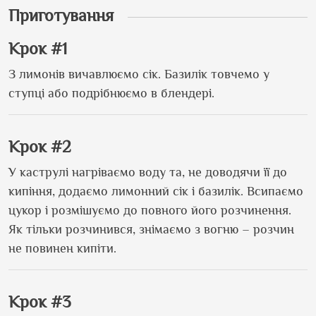
Приготування
Крок #1
З лимонів вичавлюємо сік. Базилік товчемо у
ступці або подрібнюємо в блендері.
Крок #2
У каструлі нагріваємо воду та, не доводячи її до
кипіння, додаємо лимонний сік і базилік. Всипаємо
цукор і розмішуємо до повного його розчинення.
Як тільки розчинився, знімаємо з вогню – розчин
не повинен кипіти.
Крок #3