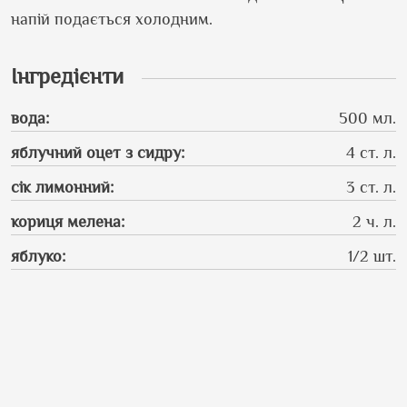
напій подається холодним.
Інгредієнти
вода
:
500 мл.
яблучний оцет з сидру
:
4 ст. л.
сік лимонний
:
3 ст. л.
кориця мелена
:
2 ч. л.
яблуко
:
1/2 шт.