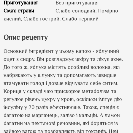
Приготування
Без приготування
Смак страви
Слабо солодкий, Помірно
кислий, Слабо гострий, Слабо терпкий
Опис рецепту
Основний інгредієнт у цьому напою - яблучний
оцет з сидру. Він розгладжує шкіру та лікує акне.
До того ж, яблука містять особливі волокна, які
набрякають у шлунку та допомагають швидше
втамувати голод і довше відчувати себе ситим.
Кориця у складі чаю прискорює метаболізм та
регулює рівень цукру у крові, оскільки імітує дію
інсуліну у 20 разів ефективніше. Також, спеція є
багатою на марганець, залізо і кальцій. А лимон
багатий на пектинові речовини, які боряться із
зайвою вагою та позбавляють від токсинів. Цей