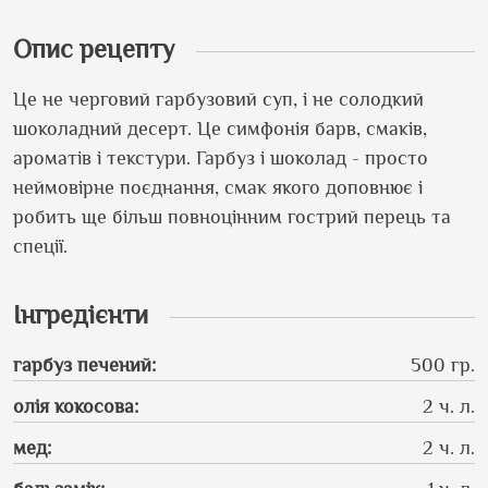
Опис рецепту
Це не черговий гарбузовий суп, і не солодкий
шоколадний десерт. Це симфонія барв, смаків,
ароматів і текстури. Гарбуз і шоколад - просто
неймовірне поєднання, смак якого доповнює і
робить ще більш повноцінним гострий перець та
спеції.
Інгредієнти
гарбуз печений
:
500 гр.
олія кокосова
:
2 ч. л.
мед
:
2 ч. л.