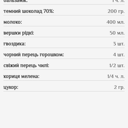
бальзамік
:
1 ч. л.
темний шоколад 70%
:
200 гр.
молоко
:
400 мл.
вершки рідкі
:
50 мл.
гвоздика
:
3 шт.
чорний перець горошком
:
4 шт.
свіжий перець чилі
:
1/2 шт.
кориця мелена
:
1/4 ч. л.
цукор
:
2 гр.