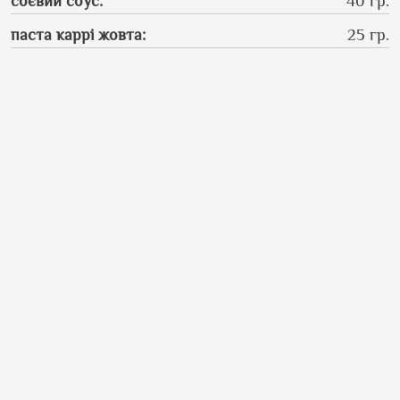
соєвий соус
:
40 гр.
паста каррі жовта
:
25 гр.