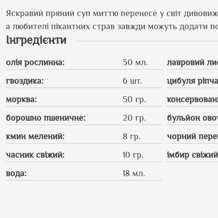
Яскравий пряний суп миттю перенесе у світ дивовижн
а любителі пікантних страв завжди можуть додати поб
Інгредієнти
олія рослинна
:
30 мл.
лавровий ли
гвоздика
:
6 шт.
цибуля ріпч
морква
:
50 гр.
консервован
борошно пшеничне
:
20 гр.
бульйон ово
кмин мелений
:
8 гр.
чорний пере
часник свіжий
:
10 гр.
імбир свіжи
вода
:
18 мл.