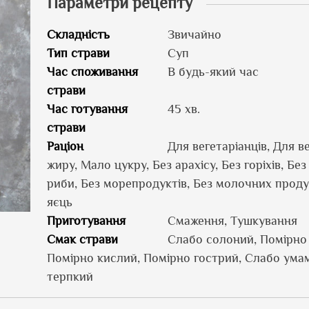
Параметри рецепту
Складність
Звичайно
Тип страви
Суп
Час споживання
В будь-який час
страви
Час готування
45 хв.
страви
Раціон
Для вегетаріанців, Для в
жиру, Мало цукру, Без арахісу, Без горіхів, Без
риби, Без морепродуктів, Без молочних продук
яєць
Приготування
Смаження, Тушкування
Смак страви
Слабо солоний, Помірно
Помірно кислий, Помірно гострий, Слабо умам
терпкий