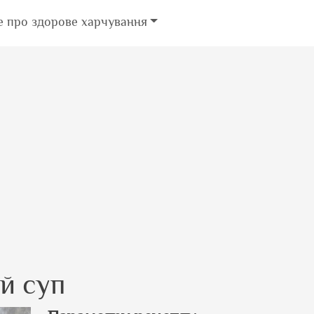
е про здорове харчування
й суп