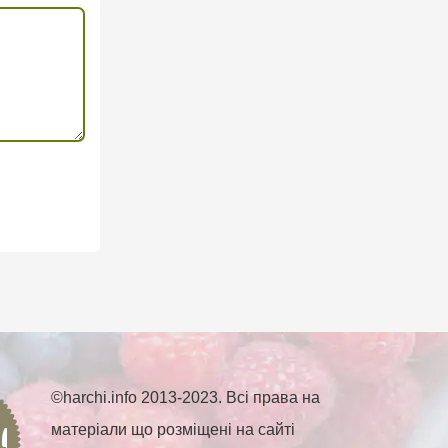
©harchi.info 2013-2023. Всі права на
матеріали що розміщені на сайті