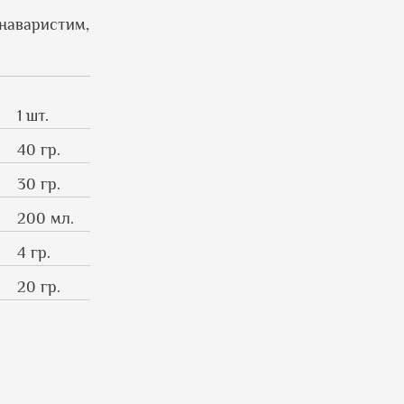
 наваристим,
1 шт.
40 гр.
30 гр.
200 мл.
4 гр.
20 гр.