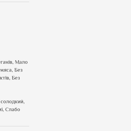
еганів, Мало
 мяса, Без
тів, Без
 солодкий,
і, Слабо