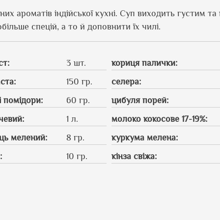
их ароматів індійської кухні. Суп виходить густим та
ільше спецій, а то й доповнити їх чилі.
ст
:
3 шт.
кориця палички
:
аста
:
150 гр.
селера
:
і помідори
:
60 гр.
цибуля порей
:
чевий
:
1 л.
молоко кокосове 17-19%
:
ць мелений
:
8 гр.
куркума мелена
:
й
:
10 гр.
кінза свіжа
: