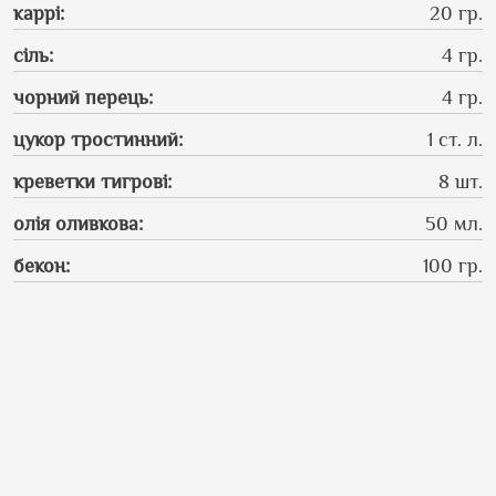
каррі
:
20 гр.
сіль
:
4 гр.
чорний перець
:
4 гр.
цукор тростинний
:
1 ст. л.
креветки тигрові
:
8 шт.
олія оливкова
:
50 мл.
бекон
:
100 гр.