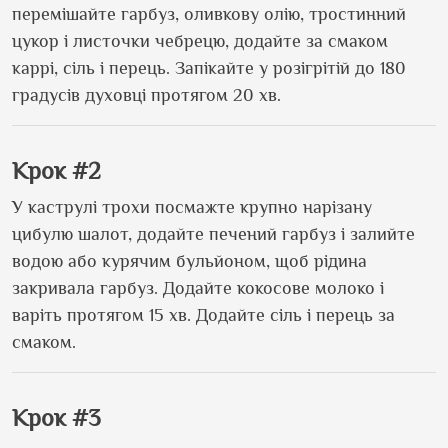
перемішайте гарбуз, оливкову олію, тростинний
цукор і листочки чебрецю, додайте за смаком
каррі, сіль і перець. Запікайте у розігрітій до 180
градусів духовці протягом 20 хв.
Крок #2
У каструлі трохи посмажте крупно нарізану
цибулю шалот, додайте печений гарбуз і залийте
водою або курячим бульйоном, щоб рідина
закривала гарбуз. Додайте кокосове молоко і
варіть протягом 15 хв. Додайте сіль і перець за
смаком.
Крок #3