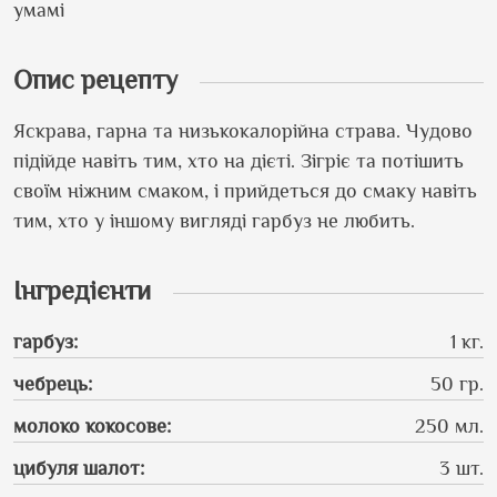
умамі
Опис рецепту
Яскрава, гарна та низькокалорійна страва. Чудово
підійде навіть тим, хто на дієті. Зігріє та потішить
своїм ніжним смаком, і прийдеться до смаку навіть
тим, хто у іншому вигляді гарбуз не любить.
Інгредієнти
гарбуз
:
1 кг.
чебрець
:
50 гр.
молоко кокосове
:
250 мл.
цибуля шалот
:
3 шт.