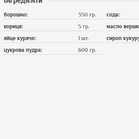
Інгредієнти
борошно
:
350 гр.
сода
:
кориця
:
5 гр.
масло вершк
яйце куряче
:
1 шт.
сироп кукур
цукрова пудра
:
600 гр.