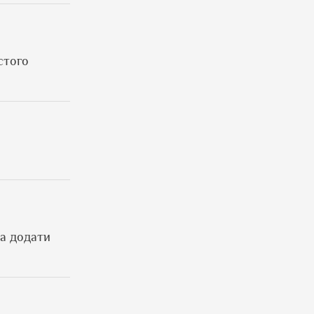
стого
на додати