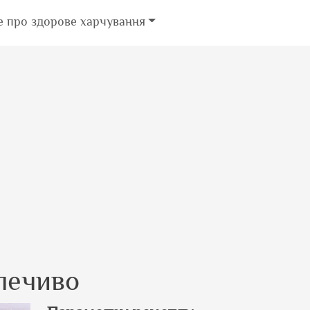
е про здорове харчування
печиво