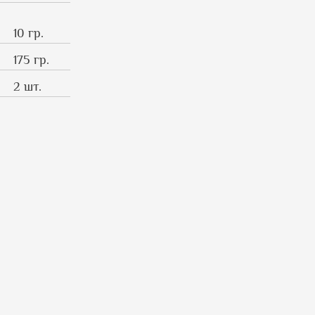
10 гр.
175 гр.
2 шт.