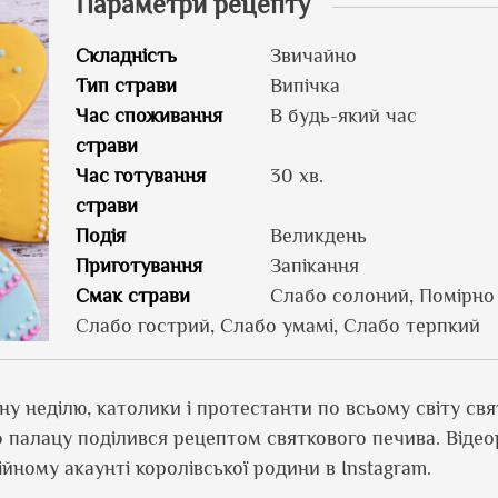
Параметри рецепту
Складність
Звичайно
Тип страви
Випічка
Час споживання
В будь-який час
страви
Час готування
30 хв.
страви
Подія
Великдень
Приготування
Запікання
Смак страви
Слабо солоний, Помірно
Слабо гострий, Слабо умамі, Слабо терпкий
ну неділю, католики і протестанти по всьому світу св
о палацу поділився рецептом святкового печива. Відео
йному акаунті королівської родини в Instagram.