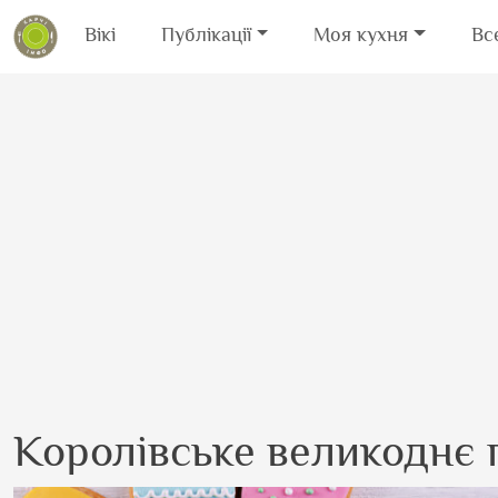
Вікі
Публікації
Моя кухня
Вс
Перейти до основного вмісту
Королівське великоднє 