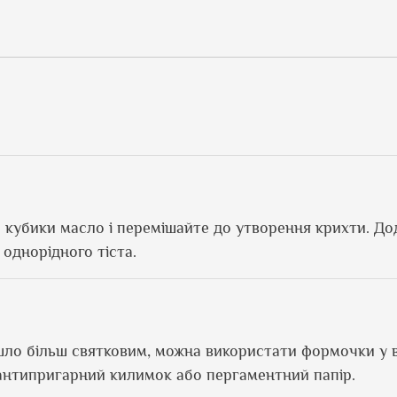
а кубики масло і перемішайте до утворення крихти. До
 однорідного тіста.
шло більш святковим, можна використати формочки у 
 антипригарний килимок або пергаментний папір.