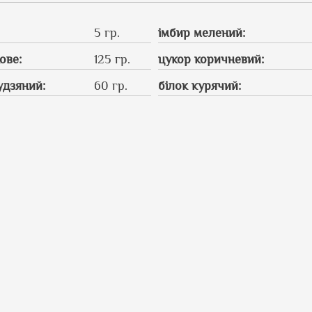
5 гр.
імбир мелений
:
ове
:
125 гр.
цукор коричневий
:
удзяний
:
60 гр.
білок курячий
: