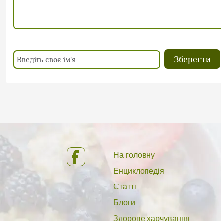
На головну
Енциклопедія
Статті
Блоги
Здорове харчування