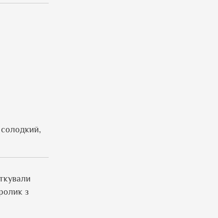
 солодкий,
яткували
ролик з