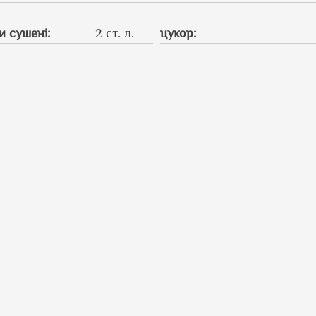
и сушені
:
2 ст. л.
цукор
: