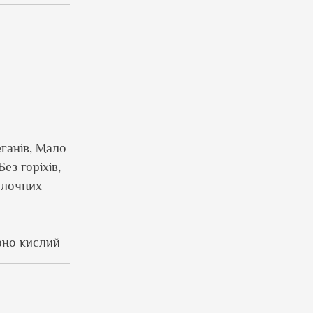
еганів, Мало
ез горіхів,
олочних
рно кислий