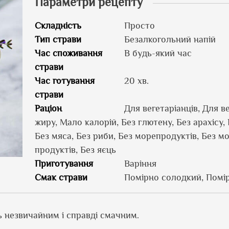
Параметри рецепту
Складність
Просто
Тип страви
Безалкогольний напій
Час споживання
В будь-який час
страви
Час готування
20 хв.
страви
Раціон
Для вегетаріанців, Для в
жиру, Мало калорій, Без глютену, Без арахісу, Б
Без мяса, Без риби, Без морепродуктів, Без м
продуктів, Без яєць
Приготування
Варіння
Смак страви
Помірно солодкий, Помі
ь незвичайним і справді смачним.