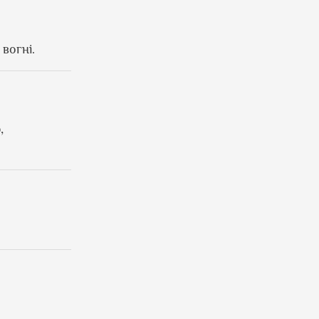
вогні.
,