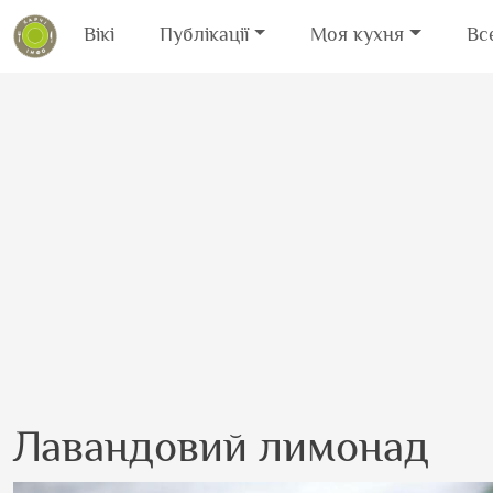
Вікі
Публікації
Моя кухня
Вс
Перейти до основного вмісту
Лавандовий лимонад