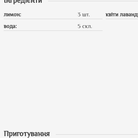
Інгредієнти
лимон
:
3 шт.
квіти лаванд
вода
:
5 скл.
Приготування