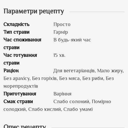
Параметри рецепту
Складність
Просто
Тип страви
Гарнір
Час споживання
В будь-який час
страви
Час готування
15 хв.
страви
Раціон
Для вегетаріанців, Мало жиру,
Без арахісу, Без горіхів, Без мяса, Без риби, Без
морепродуктів
Приготування
Варіння
Смак страви
Слабо солоний, Помірно
солодкий, Слабо кислий, Слабо умамі
Опис рецепту