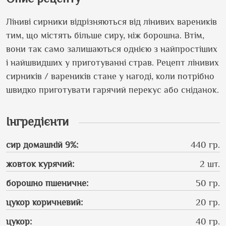
Ліниві сирники відрізняються від лінивих вареників
тим, що містять більше сиру, ніж борошна. Втім,
вони так само залишаються однією з найпростіших
і найшвидших у приготуванні страв. Рецепт лінивих
сирників / вареників стане у нагоді, коли потрібно
швидко приготувати гарячий перекус або сніданок.
Інгредієнти
сир домашній 9%
:
440 гр.
жовток курячий
:
2 шт.
борошно пшеничне
:
50 гр.
цукор коричневий
:
20 гр.
цукор
:
40 гр.