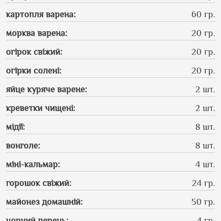
картопля варена
:
60 гр.
морква варена
:
20 гр.
огірок свіжий
:
20 гр.
огірки солені
:
20 гр.
яйце куряче варене
:
2 шт.
креветки чищені
:
2 шт.
мідії
:
8 шт.
вонголе
:
8 шт.
міні-кальмар
:
4 шт.
горошок свіжий
:
24 гр.
майонез домашній
:
50 гр.
чорний перець
:
4 гр.