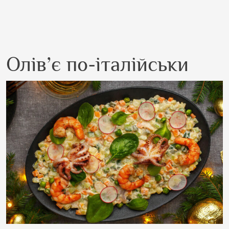
Олів’є по-італійськи