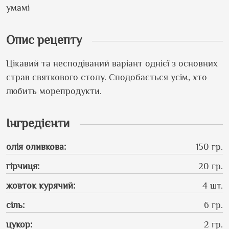
умамі
Опис рецепту
Цікавий та несподіваний варіант однієї з основних
страв святкового столу. Сподобається усім, хто
любить морепродукти.
Інгредієнти
олія оливкова
:
150 гр.
гірчиця
:
20 гр.
жовток курячий
:
4 шт.
сіль
:
6 гр.
цукор
:
2 гр.