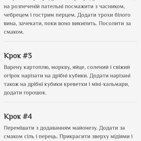
на розпеченій пательні посмажити з часником,
чебрецем і гострим перцем. Додати трохи білого
вина, зачекати, поки воно википить. Посолити за
смаком.
Крок #3
Варену картоплю, моркву, яйце, солений і свіжий
огірок нарізати на дрібні кубики. Додати нарізані
також на дрібні кубики креветки і міні-кальмари,
додати горошок.
Крок #4
Перемішати з додаванням майонезу. Додати за
смаком сіль і перець. Прикрасити зверху мідіями і