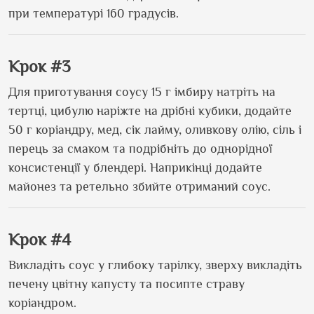
при температурі 160 градусів.
Крок #3
Для приготування соусу 15 г імбиру натріть на
тертці, цибулю наріжте на дрібні кубики, додайте
50 г коріандру, мед, сік лайму, оливкову олію, сіль і
перець за смаком та подрібніть до однорідної
консистенції у блендері. Наприкінці додайте
майонез та ретельно збийте отриманий соус.
Крок #4
Викладіть соус у глибоку тарілку, зверху викладіть
печену цвітну капусту та посипте страву
коріандром.