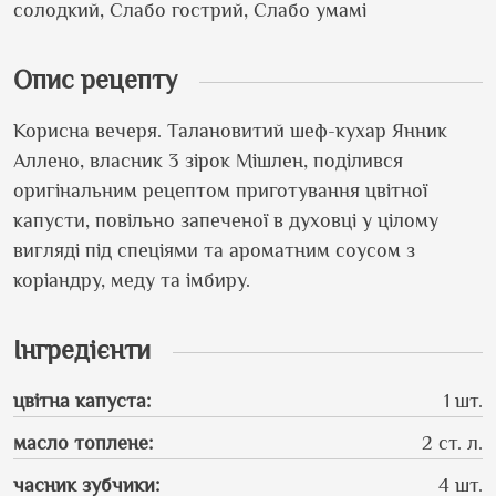
солодкий, Слабо гострий, Слабо умамі
Опис рецепту
Корисна вечеря. Талановитий шеф-кухар Янник
Аллено, власник 3 зірок Мішлен, поділився
оригінальним рецептом приготування цвітної
капусти, повільно запеченої в духовці у цілому
вигляді під спеціями та ароматним соусом з
коріандру, меду та імбиру.
Інгредієнти
цвітна капуста
:
1 шт.
масло топлене
:
2 ст. л.
часник зубчики
:
4 шт.