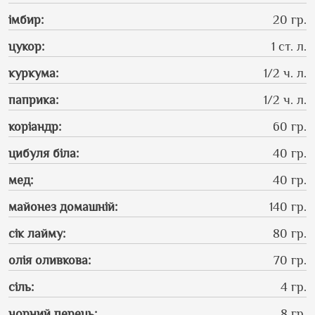
імбир
:
20 гр.
цукор
:
1 ст. л.
куркума
:
1/2 ч. л.
паприка
:
1/2 ч. л.
коріандр
:
60 гр.
цибуля біла
:
40 гр.
мед
:
40 гр.
майонез домашній
:
140 гр.
сік лайму
:
80 гр.
олія оливкова
:
70 гр.
сіль
:
4 гр.
чорний перець
:
8 гр.