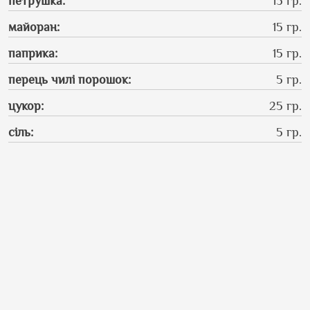
петрушка
:
15 гр.
майоран
:
15 гр.
паприка
:
15 гр.
перець чилі порошок
:
5 гр.
цукор
:
25 гр.
сіль
:
5 гр.