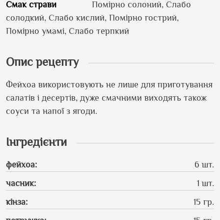
Смак страви
Помірно солоний, Слабо
солодкий, Слабо кислий, Помірно гострий,
Помірно умамі, Слабо терпкий
Опис рецепту
Фейхоа використовують не лише для приготування
салатів і десертів, дуже смачними виходять також
соуси та напої з ягоди.
Інгредієнти
фейхоа
:
6 шт.
часник
:
1 шт.
кінза
:
15 гр.