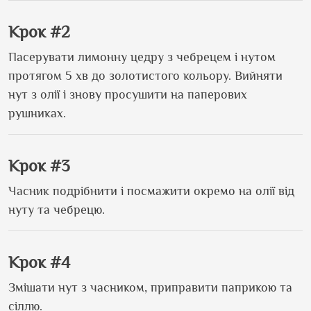
Крок #2
Пасерувати лимонну цедру з чебрецем і нутом
протягом 5 хв до золотистого кольору. Вийняти
нут з олії і знову просушити на паперових
рушниках.
Крок #3
Часник подрібнити і посмажити окремо на олії від
нуту та чебрецю.
Крок #4
Змішати нут з часником, приправити паприкою та
сіллю.