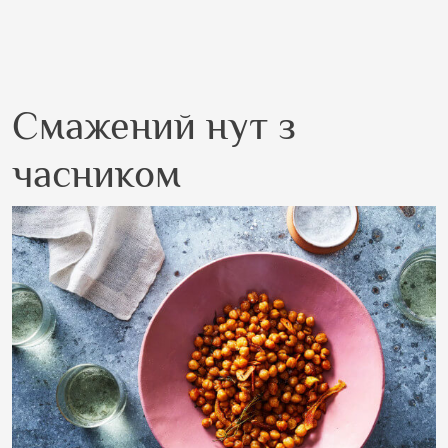
Смажений нут з
часником