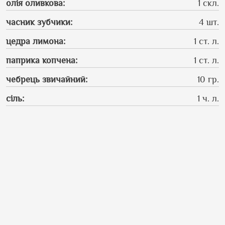
олія оливкова
:
1 скл.
часник зубчики
:
4 шт.
цедра лимона
:
1 ст. л.
паприка копчена
:
1 ст. л.
чебрець звичайний
:
10 гр.
сіль
:
1 ч. л.