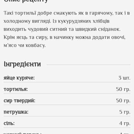
Такі тортильї добре смакують як в гарячому, так і в
холодному вигляді. Із кукурудзяних хлібців
виходить чудовий ситний та швидкий сніданок.
Крім яєць та сиру, в начинку можна додати овочі,
м’ясо чи ковбасу.
Інгредієнти
яйце куряче
:
3 шт.
тортилья
:
50 гр.
сир твердий
:
50 гр.
петрушка
:
5 гр.
сіль
:
4 гр.