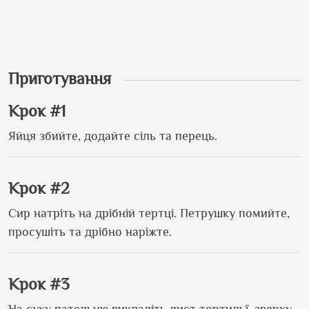
Приготування
Крок #1
Яйця збийте, додайте сіль та перець.
Крок #2
Сир натріть на дрібній тертці. Петрушку помийте,
просушіть та дрібно наріжте.
Крок #3
На суху пательню викладіть лист тортильї, зверху