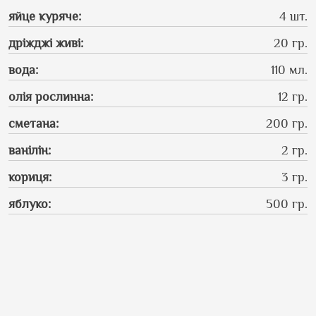
яйце куряче
:
4 шт.
дріжджі живі
:
20 гр.
вода
:
110 мл.
олія рослинна
:
12 гр.
сметана
:
200 гр.
ванілін
:
2 гр.
кориця
:
3 гр.
яблуко
:
500 гр.