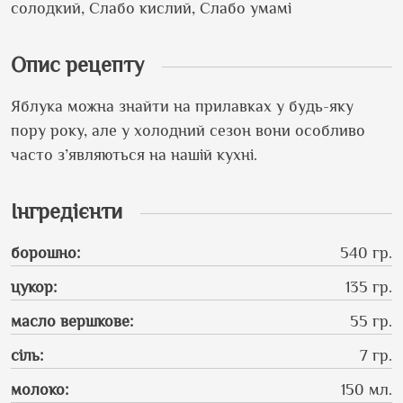
солодкий, Слабо кислий, Слабо умамі
Опис рецепту
Яблука можна знайти на прилавках у будь-яку
пору року, але у холодний сезон вони особливо
часто з’являються на нашій кухні.
Інгредієнти
борошно
:
540 гр.
цукор
:
135 гр.
масло вершкове
:
55 гр.
сіль
:
7 гр.
молоко
:
150 мл.