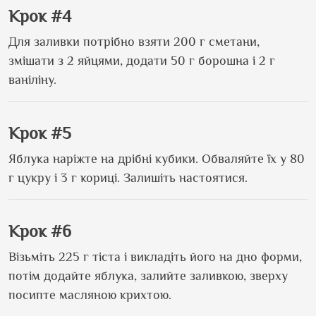
Крок #4
Для заливки потрібно взяти 200 г сметани,
змішати з 2 яйцями, додати 50 г борошна і 2 г
ваніліну.
Крок #5
Яблука наріжте на дрібні кубики. Обваляйте їх у 80
г цукру і 3 г кориці. Залишіть настоятися.
Крок #6
Візьміть 225 г тіста і викладіть його на дно форми,
потім додайте яблука, залийте заливкою, зверху
посипте масляною крихтою.