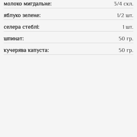
молоко мигдальне
:
3/4 скл.
яблуко зелене
:
1/2 шт.
селера стеблі
:
1 шт.
шпинат
:
50 гр.
кучерява капуста
:
50 гр.