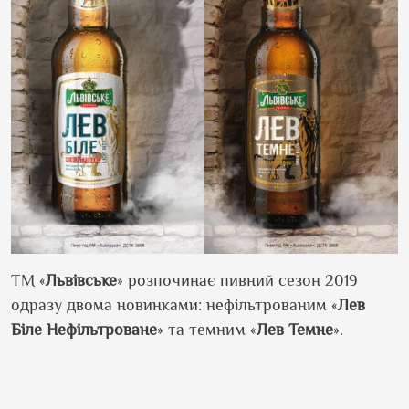
ТМ «
Львівське
»
розпочинає
пивний
сезон 2019
одразу
двома
новинками:
нефільтрованим
«
Лев
Біле
Нефільтроване
» та темним «
Лев
Темне
».