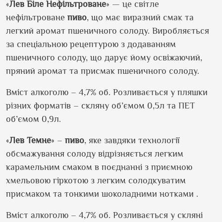
«
Лев
Біле
Нефільтроване
» —
це
світле
нефільтроване
пиво
,
що
має
виразний
смак та
легкий аромат пшеничного солоду.
Виробляється
за
спеціальною
рецептурою з
додаванням
пшеничного солоду,
що
дарує
йому
освіжаючий
,
пряний
аромат та
присмак
пшеничного солоду.
Вміст
алкоголю – 4,7% об.
Розливається
у
пляшки
різних
форматів
–
скляну
об’ємом
0,5л та ПЕТ
об’ємом
0,9л.
«
Лев
Темне
» –
пиво
, яке
завдяки
технології
обсмажування
солоду
відрізняється
легким
карамельним
смаком в
поєднанні
з
приємною
хмельовою
гіркотою
з легким
солодкуватим
присмаком
та тонкими
шоколадними
нотками .
Вміст
алкоголю – 4,7% об.
Розливається
у
скляні