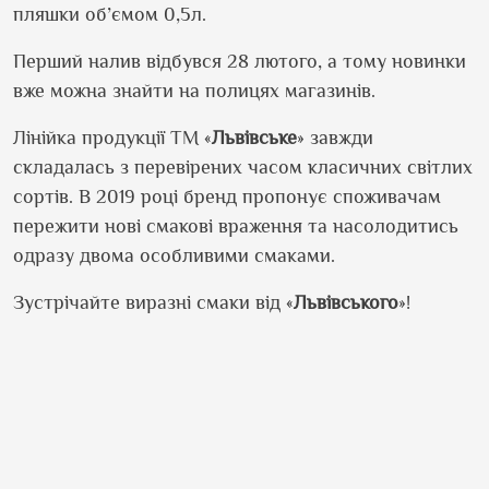
пляшки
об’ємом
0,5л.
Перший налив
відбувся
28 лютого, а тому новинки
вже
можна
знайти
на
полицях
магазинів
.
Лінійка
продукції
ТМ «
Львівське
»
завжди
складалась
з
перевірених
часом
класичних
світлих
сортів
. В 2019
році
бренд
пропонує
споживачам
пережити
нові
смакові
враження
та
насолодитись
одразу
двома
особливими
смаками
.
Зустрічайте
виразні
смаки
від
«
Львівського
»!