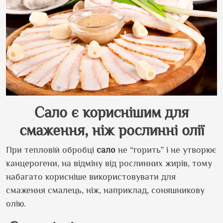
Сало є кориснішим для
смаження, ніж рослинні олії
При тепловій обробці
сало
не “горить” і не утворює
канцерогени, на відміну від рослинних жирів, тому
набагато корисніше використовувати для
смаження смалець, ніж, наприклад, соняшникову
олію.