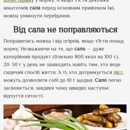
шматочків
сала
перед основним прийомом їжі,
можна уникнути переїдання.
Від сала не поправляються
Поправитись можна і від огірків, якщо з
'
їсти понад
норму. Незважаючи на те, що
сало
— дуже
калорійний продукт (близько 800 ккал на 100 г),
20-30 г у день не зашкодять навіть тим, хто веде
сидячий спосіб життя. А ті, хто дотримується
дієт
,
можуть дозволити собі до 10 г щодня.
Сало
легко
засвоюється, завдяки чому швидко наступає
відчуття ситості.