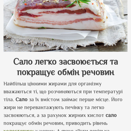
Сало легко засвоюється та
покращує обмін речовин
Найбільш цінними жирами для організму
вважаються ті, що розчиняються при температурі
тіла.
Сало
за їх вмістом займає перше місце. Його
жири не перевантажують печінку та легко
засвоюються, а за рахунок жирних кислот
сало
покращує обмін речовин, приводить рівень
холестерину
у норму. А якщо з
'
їсти декілька