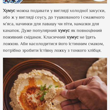
Хумус
можна подавати у вигляді холодної закуски,
або ж у вигляді соусу, до тушкованого і смаженого
м’яса, начинки для лавашу чи піти, намазки для
канапок. Дуже популярний
хумус
як повноцінний
поживний сніданок. Класичний
хумус
не їдять
ложкою. Аби насолодитися його істинним смаком,
потрібно зробити їстівну ложку з тонкого хлібця.