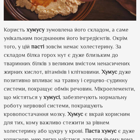
Користь
хумусу
зумовлена його складом, а саме
унікальним поєднанням його інгредієнтів. Окрім
того, у цій
пасті
зовсім немає холестерину. За
складом білка горох нут є дуже близьким до
тваринних білків з великим вмістом ненасичених
жирних кислот, вітамінів і клітковини.
Хумус
дуже
позитивно впливає на травну і серцево-судинну
системи, покращує обмін речовин. Мікроелементи,
що містяться у
хумусі
, забезпечують нормальну
роботу нервової системи, покращують
кровопостачання мозку.
Хумус
є вкрай корисним
для тих, кому важливо стежити за рівнем
холестерину або цукру у крові.
Паста хумус
є дуже
корисною, нею легко наїстися, але при йьому вона