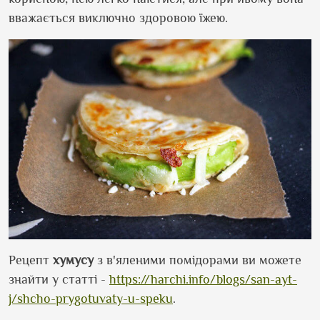
вважається виключно здоровою їжею.
Рецепт
хумусу
з в'яленими помідорами ви можете
знайти у статті -
https://harchi.info/blogs/san-ayt-
j/shcho-prygotuvaty-u-speku
.