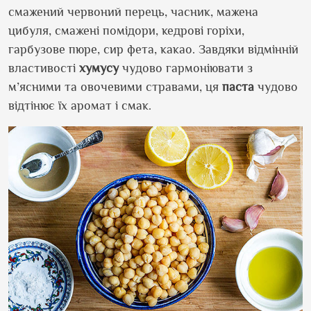
смажений червоний перець, часник, мажена
цибуля, смажені помідори, кедрові горіхи,
гарбузове пюре, сир фета, какао. Завдяки відмінній
властивості
хумусу
чудово гармоніювати з
м’ясними та овочевими стравами, ця
паста
чудово
відтінює їх аромат і смак.