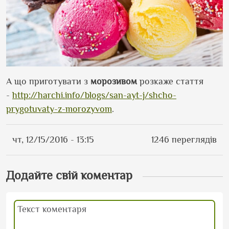
А що приготувати з
морозивом
розкаже стаття
-
http://harchi.info/blogs/san-ayt-j/shcho-
prygotuvaty-z-morozyvom
.
чт, 12/15/2016 - 13:15
1246 переглядів
Додайте свій коментар