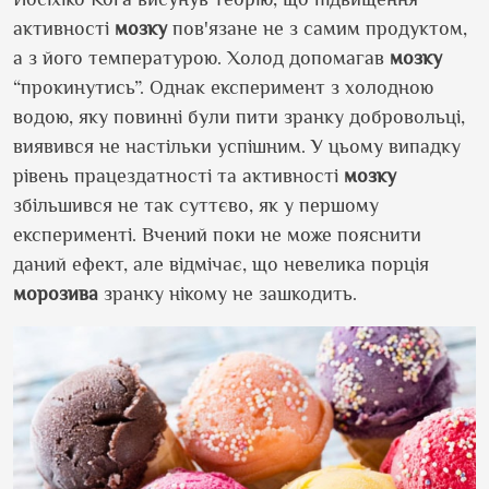
активності
мозку
пов
'
язане не з самим продуктом,
а з його температурою.
Холод допомагав
мозку
“прокинутись”. Однак експеримент з холодною
водою, яку повинні були пити зранку добровольці,
виявився не настільки успішним. У цьому випадку
рівень працездатності та активності
мозку
збільшився не так суттєво, як у першому
експерименті. Вчений поки не може пояснити
даний ефект, але відмічає, що невелика порція
морозива
зранку нікому не зашкодить.