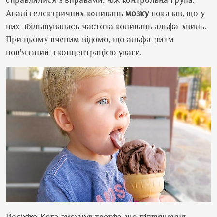
Аналіз електричних коливань
мозку
показав, що у
них збільшувалась частота коливань альфа-хвиль.
При цьому вченим відомо, що альфа-ритм
пов'язаний з концентрацією уваги.
Йосіхіко Кога висунув теорію, що підвищення