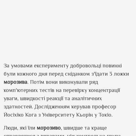
За умовами експерименту добровольці повинні
були кожного дня перед сніданком з
'
їдати 3 ложки
морозива
. Потім вони виконували ряд
комп
'
ютерних тестів на перевірку концентрації
уваги, швидкості реакції та аналітичних
здатностей. Дослідженням керував професор
Йосіхіко Кога з Університету Кьорін у Токіо.
Люди, які їли
морозиво
, швидше та краще
справлялися з вправами, ніж контрольна група.