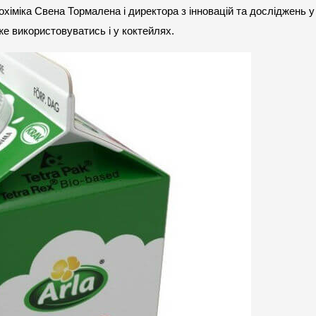
охіміка Свена Тормалена і директора з інновацій та досліджень у
е використовуватись і у коктейлях.