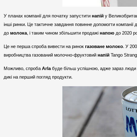
У планах компанії для початку запустити 
напій
 у Великобритані
інші ринки. Це тактичне завдання повинне допомогти компанії д
до 
молока
, і таким чином збільшити продажі 
напою
 до 2020 р
Це не перша спроба вивести на ринок 
газоване молоко
. У 20
виробництва газований молочно-фруктовий 
напій
 Tango Strang
Можливо, спроба 
Arla
 буде більш успішною, адже зараз люди 
дикі на перший погляд продукти.