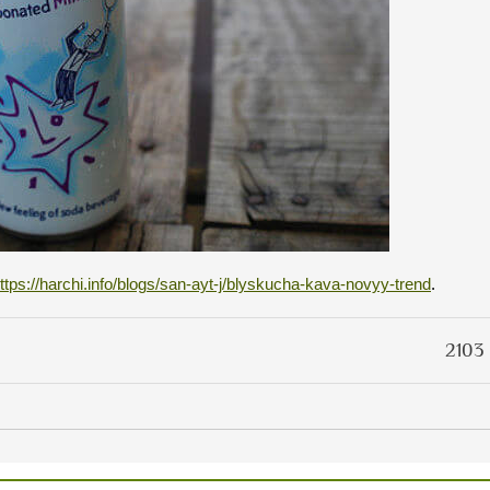
ttps://harchi.info/blogs/san-ayt-j/blyskucha-kava-novyy-trend
.
2103