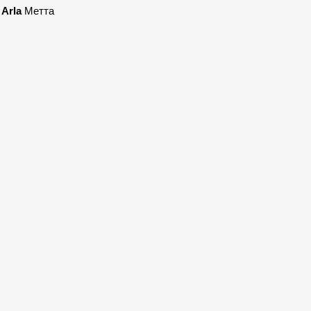
 
Arla
 Метта 