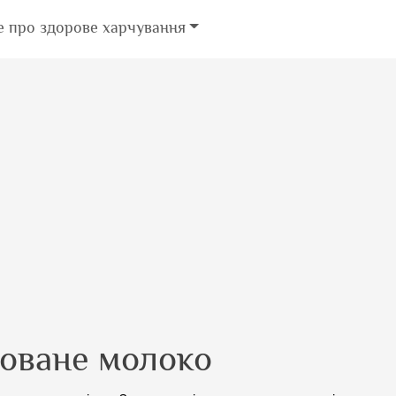
е про здорове харчування
зоване молоко