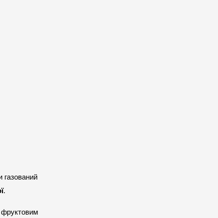
 газований 
ї
.
з фруктовим 