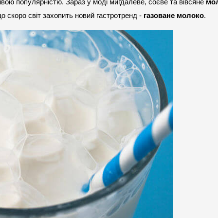
вою популярністю. Зараз у моді мигдалеве, соєве та вівсяне 
мо
о скоро світ захопить новий гастротренд - 
газоване молоко
.