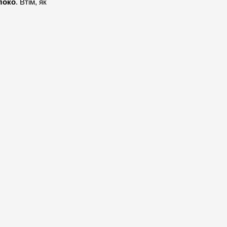
локо
. Втім, як 