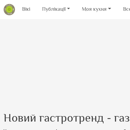
Вікі
Публікації
Моя кухня
Вс
Перейти до основного вмісту
Новий гастротренд - га