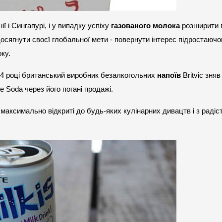
ї і Сингапурі, і у випадку успіху 
газованого молока
 розширити 
осягнути своєї глобальної мети - повернути інтерес підростаючог
оку.
04 році британський виробник безалкогольних 
напоїв
 Britvic зняв 
e Soda через його погані продажі.
максимально відкриті до будь-яких кулінарних дивацтв і з радіс