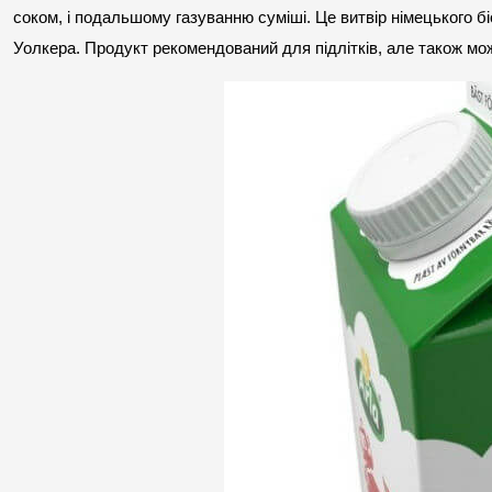
соком, і подальшому газуванню суміші. Це витвір німецького бі
Уолкера. Продукт рекомендований для підлітків, але також мож