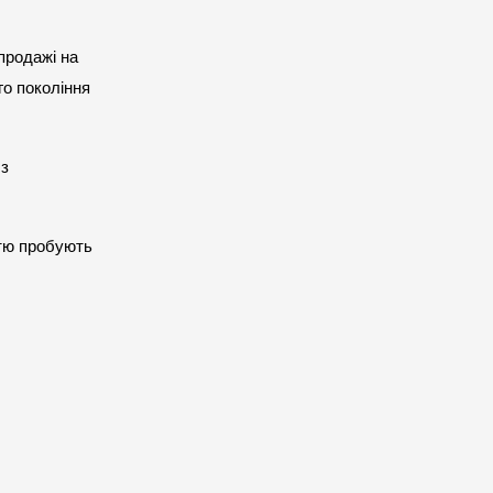
продажі на 
о покоління 
з 
тю пробують 