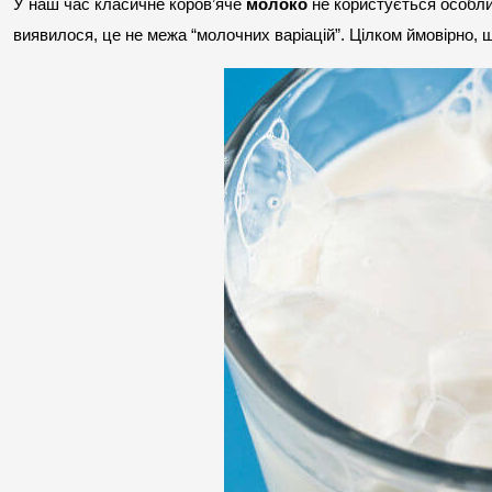
У наш час класичне коров’яче 
молоко
 не користується особли
виявилося, це не межа “молочних варіацій”. Цілком ймовірно, щ