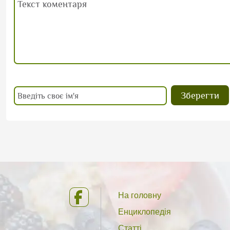
На головну
Енциклопедія
Статті