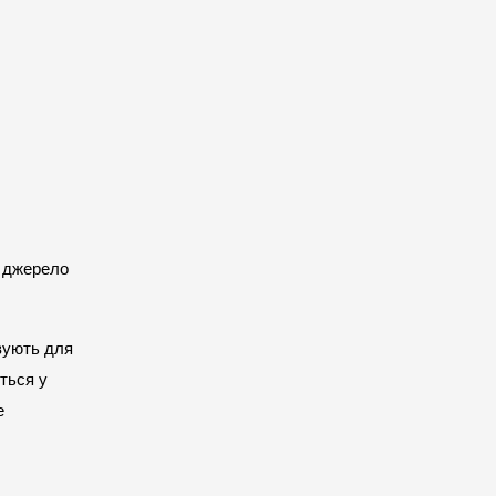
 джерело 
вують для 
ться у 
 