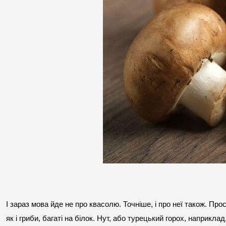
І зараз мова йде не про квасолю. Точніше, і про неї також. Прос
як і гриби, багаті на білок. Нут, або турецький горох, наприкла