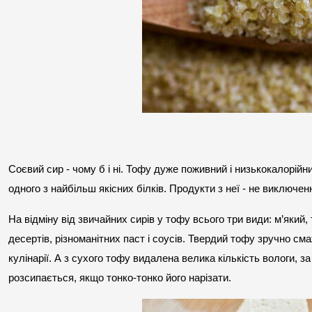
Соєвий сир - чому б і ні. Тофу дуже поживний і низькокалорійни
одного з найбільш якісних білків. Продукти з неї - не виключен
На відміну від звичайних сирів у тофу всього три види: м’який,
десертів, різноманітних паст і соусів. Твердий тофу зручно сма
кулінарії. А з сухого тофу видалена велика кількість вологи, з
розсипається, якщо тонко-тонко його нарізати.