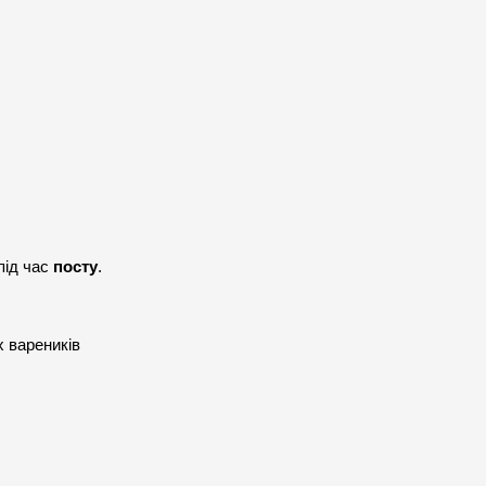
під час 
посту
. 
 вареників 