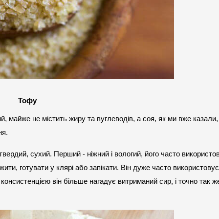
Тофу
й, майже не містить жиру та вуглеводів, а соя, як ми вже казали,
ня.
 твердий, сухий. Перший - ніжний і вологий, його часто використо
жити, готувати у клярі або запікати. Він дуже часто використовує
а консистенцією він більше нагадує витриманий сир, і точно так же