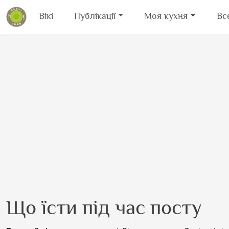
Вікі
Публікації
Моя кухня
Вс
Перейти до основного вмісту
Що їсти під час посту