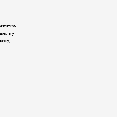
ип’ятком, 
дають у 
ичну, 