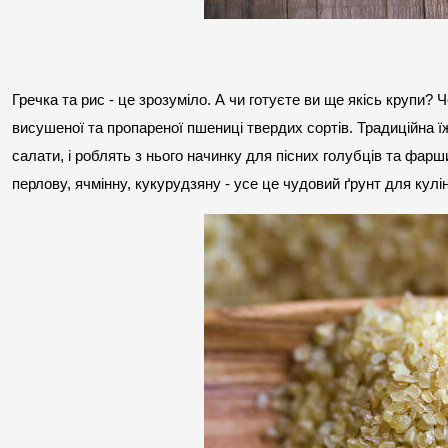
Гречка та рис - це зрозуміло. А чи готуєте ви ще якісь крупи?
висушеної та пропареної пшениці твердих сортів. Традиційна їжа
салати, і роблять з нього начинку для пісних голубців та фарши
перлову, ячмінну, кукурудзяну - усе це чудовий ґрунт для кулі