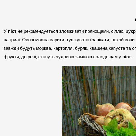
У 
піст
 не рекомендується зловживати прянощами, сіллю, цукром
на грилі. Овочі можна варити, тушкувати і запікати, нехай вон
завжди будуть морква, картопля, буряк, квашена капуста та огір
фрукти, до речі, стануть чудовою заміною солодощам у 
піст
.