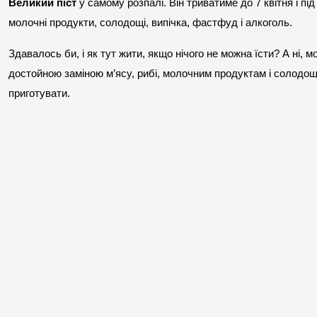
Великий піст
 у самому розпалі. Він триватиме до 7 квітня і під
молочні продукти, солодощі, випічка, фастфуд і алкоголь.
Здавалось би, і як тут жити, якщо нічого не можна їсти? А ні, м
достойною заміною м’ясу, рибі, молочним продуктам і солодоща
приготувати.