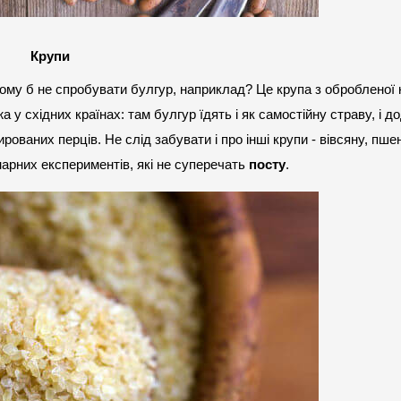
Крупи
 Чому б не спробувати булгур, наприклад? Це крупа з обробленої к
 у східних країнах: там булгур їдять і як самостійну страву, і до
рованих перців. Не слід забувати і про інші крупи - вівсяну, пшен
нарних експериментів, які не суперечать 
посту
.