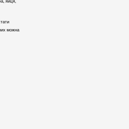
а, яйця, 
тати 
них можна 