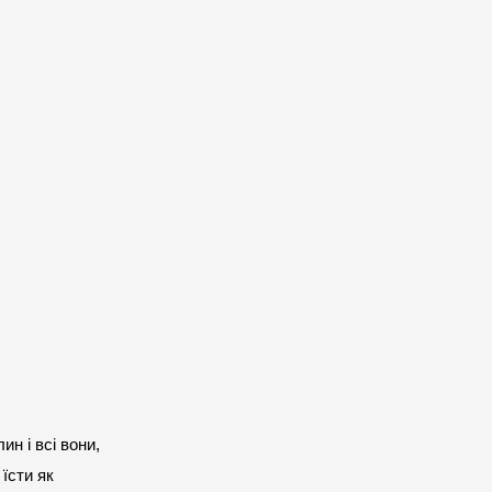
н і всі вони, 
їсти як 