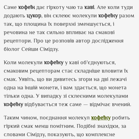
Саме
кофеїн
дає гіркоту чаю та
каві
. Але коли туди
додають
цукор
, він склеює молекули
кофеїну
разом
так, що площина їх поверхні зменшується, і
речовина не так сильно впливає на смакові
рецептори. Про це розповів автор дослідження
біолог Сейши Сімідзу.
Коли молекули
кофеїну
у каві об
'
єднуються,
смаковим рецепторам стає складніше вловити їх
смак. Уявіть, що ви дивитесь згори на дві лежачі
одна на іншій монети, і вам здається, що монета
тільки одна. У випадку зі склеєними молекулами
кофеїну
відбувається теж саме — відмічає вчений.
Таким чином, поєднання молекул
кофеїну
робить
гіркий смак менш помітним. Подібні знахідки, за
словами Сімідзу, показують, що комплексне