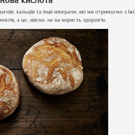
нова кислота
гній, кальцій та інші мінерали, які ми отримуємо з їжі
тів, а це, звісно, не на користь здоров’ю.