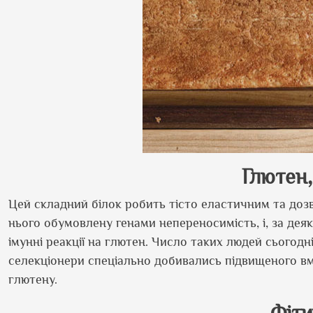
Глютен,
Цей складний білок робить тісто еластичним та доз
нього обумовлену генами непереносимість, і, за дея
імунні реакції на глютен. Число таких людей сьогодні,
селекціонери спеціально добивались підвищеного вміс
глютену.