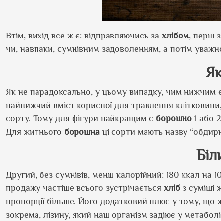
Втім, вихід все ж є: відправляючись за
хлібом
, перш 
чи, навпаки, сумнівним задоволенням, а потім уважн
Я
Як не парадоксально, у цьому випадку, чим нижчим 
найнижчий вміст корисної для травлення клітковини,
сорту. Тому для фігури найкращим є
борошно
1 або 
Для житнього
борошна
ці сорти мають назву “обдирне
Біл
Другий, без сумнівів, менш калорійний: 180 ккал на
продажу частіше всього зустрічається
хліб
з суміші 
пропорції більше. Його додатковий плюс у тому, що
зокрема, лізину, який наш організм задіює у метаболі