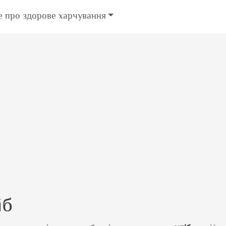
е про здорове харчування
іб