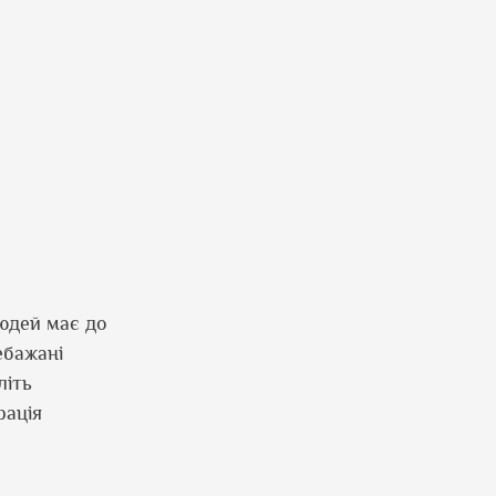
людей має до
ебажані
літь
рація