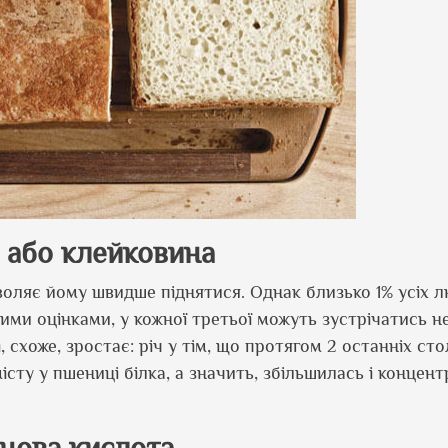
 або клейковина
воляє йому швидше піднятися. Однак близько 1% усіх 
кими оцінками, у кожної третьої можуть зустрічатись н
 схоже, зростає: річ у тім, що протягом 2 останніх сто
ту у пшениці білка, а значить, збільшилась і концент