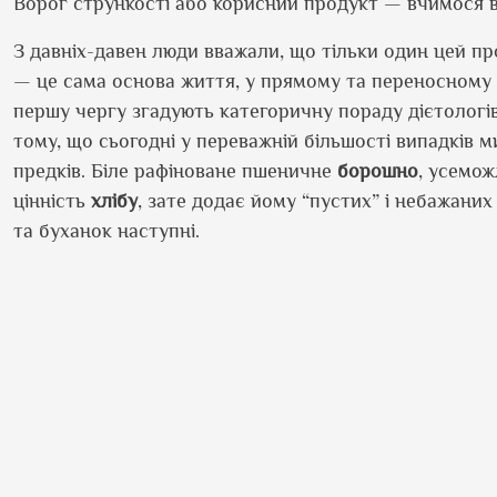
Ворог стрункості або корисний продукт — вчимося 
З давніх-давен люди вважали, що тільки один цей про
— це сама основа життя, у прямому та переносному се
першу чергу згадують категоричну пораду дієтолог
тому, що сьогодні у переважній більшості випадків м
предків. Біле рафіноване пшеничне
борошно
, усемож
цінність
хлібу
, зате додає йому “пустих” і небажаних 
та буханок наступні.