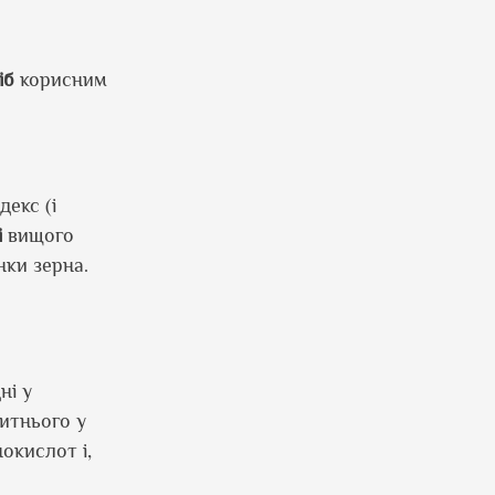
іб
корисним
екс (і
і
вищого
нки зерна.
ні у
житнього у
окислот і,