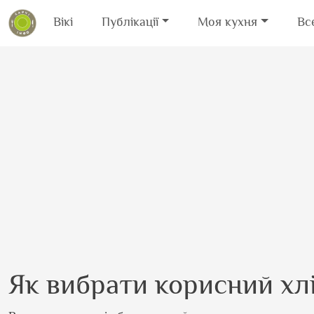
Вікі
Публікації
Моя кухня
Вс
Перейти до основного вмісту
Як вибрати корисний хл