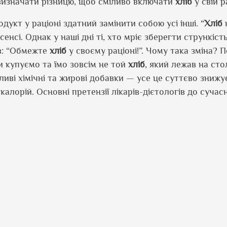
визначати різницю, щоб сміливо включати
хліб
у свій р
дукт у раціоні здатний замінити собою усі інші. “
Хліб
нсі. Однак у наші дні ті, хто мріє зберегти стрункість
ів: “Обмежте
хліб
у своєму раціоні!”. Чому така зміна? 
и купуємо та їмо зовсім не той
хліб
, який лежав на сто
ливі хімічні та жирові добавки — усе це суттєво знижу
калорій. Основні претензії лікарів-дієтологів до сучас