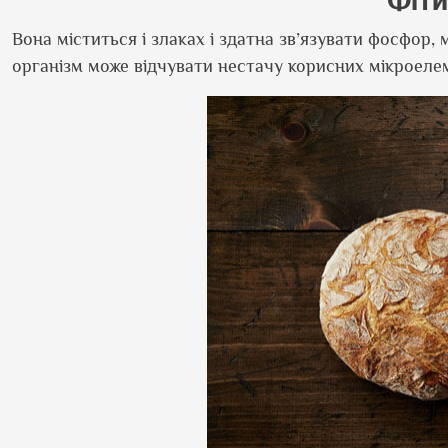
Фіти
Вона міститься і злаках і здатна зв
’
язувати фосфор, ма
організм може відчувати нестачу корисних мікроелемен