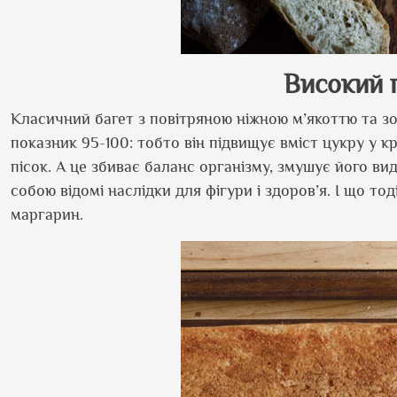
Високий г
Класичний багет з повітряною ніжною м
’
якоттю та з
показник 95-100: тобто він підвищує вміст цукру у к
пісок. А це збиває баланс організму, змушує його ви
собою відомі наслідки для фігури і здоров
’
я. І що то
маргарин.