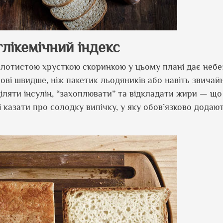
лікемічний індекс
олотистою хрусткою скоринкою у цьому плані дає неб
рові швидше, ніж пакетик льодяників або навіть звичай
діляти інсулін, “захоплювати” та відкладати жири — що
ді казати про солодку випічку, у яку обов
’
язково додают