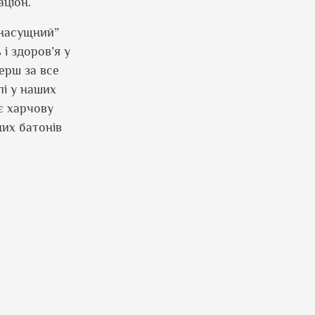
аціон.
насущний”
 і здоров
’
я у
Перш за все
лі у наших
є харчову
них батонів