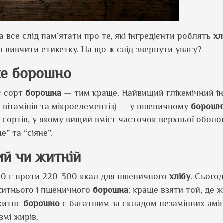
за все слід пам
’
ятати про те, які інгредієнти роблять
хл
о вивчити етикетку. На що ж слід звернути увагу?
ке борошно
є сорт
борошна
— тим краще. Найвищий глікемічний інд
 вітамінів та мікроелементів) — у пшеничному
борошн
2 сортів, у якому вищий вміст часточок верхньої оболо
” та “сіяне”.
ий чи житній
 100 г проти 220-300 ккал для пшеничного
хлібу
. Сьогод
житнього і пшеничного
борошна
: краще взяти той, де 
 житнє
борошно
є багатшим за складом незамінних амін
змі жирів.