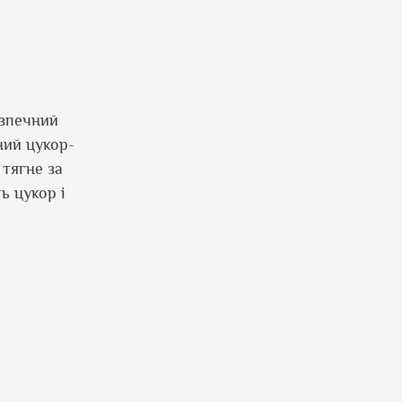
езпечний
ний цукор-
 тягне за
ь цукор і