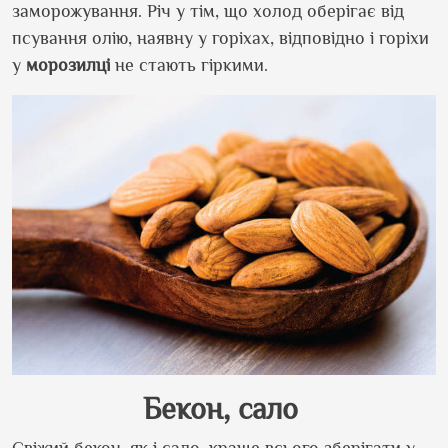
заморожування. Річ у тім, що холод оберігає від
псування олію, наявну у горіхах, відповідно і горіхи
у
морозилці
не стають гіркими.
Бекон, сало
Свіжий бекон, як і сало, краще всього зберігати у