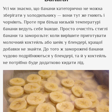
Усі ми знаємо, що банани категорично не можна
зберігати у холодильнику — вони тут же гниють і
чорніють. Проте при більш низькій температурі
банани ведуть себе інакше. Просто очистіть стиглі
банани та заморозьте: коли вирішите приготувати
молочний коктейль або шейк у блендері, кращої
добавки не знайти. До того ж заморожені банани
чудово подрібнюються у блендері, та й у коктейль
не потрібно буде додатково кидати лід.