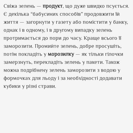
Свіжа зелень —
продукт
, що дуже швидко псується.
Є декілька “бабусиних способів” продовжити їй
життя — загорнути у газету або помістити у банку,
однак і в одному, і в другому випадку зелень
протримається до пори до часу. Краще всього її
заморозити. Промийте зелень, добре просушіть,
потім покладіть у
морозилку
— як тільки гілочки
замерзнуть, перекладіть зелень у пакети. Також
можна подрібнену зелень заморозити з водою у
формочках для льоду і за необхідності додавати
кубики у різні страви.