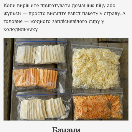
Коли вирішите приготувати домашню піцу або
жульєн — просто висипте вміст пакету у страву. А
головне — жодного запліснявілого сиру у
холодильнику.
Банани