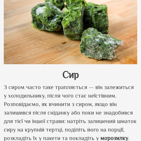
Сир
З сиром часто таке трапляється — він залежиться
у холодильнику, після чого стає неїстівним.
Розповідаємо, як вчинити з сиром, якщо він
залишився після сніданку або поки не знадобився
для тієї чи іншої страви: натріть залишений шматок
сиру на крупній тертці, поділіть його на порції,
розкладіть їх у пакети та покладіть у
морозилку
.