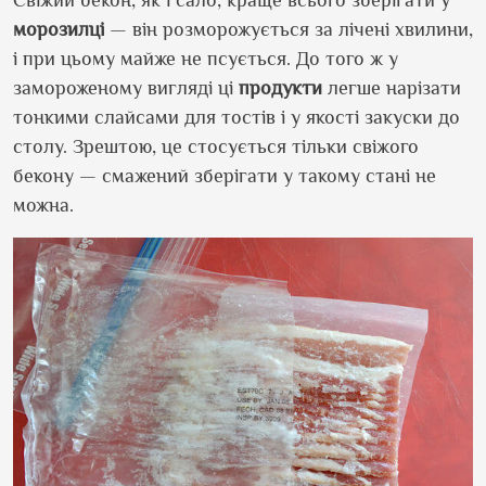
морозилці
— він розморожується за лічені хвилини,
і при цьому майже не псується. До того ж у
замороженому вигляді ці
продукти
легше нарізати
тонкими слайсами для тостів і у якості закуски до
столу. Зрештою, це стосується тільки свіжого
бекону — смажений зберігати у такому стані не
можна.