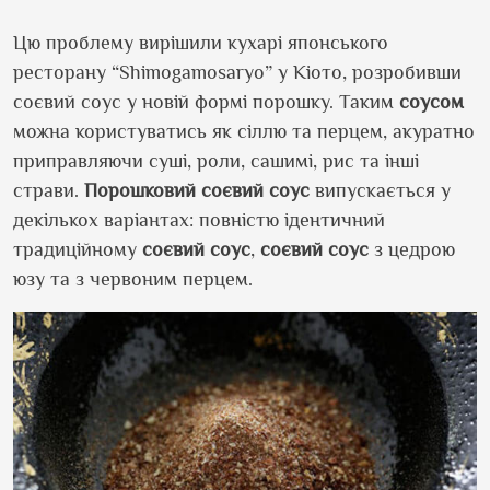
Цю проблему вирішили кухарі японського
ресторану
“Shimogamosaryo”
у Кіото, розробивши
соєвий соус у новій формі порошку. Таким
соусом
можна користуватись як сіллю та перцем, акуратно
приправляючи суші, роли, сашимі, рис та інші
страви.
Порошковий соєвий соус
випускається у
декількох варіантах: повністю ідентичний
традиційному
соєвий соус
,
соєвий соус
з цедрою
юзу та з червоним перцем.