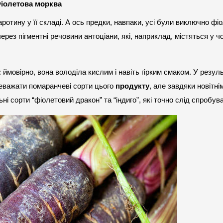
іолетова морква
з пігментні речовини антоціани, які, наприклад, містяться у чор
мовірно, вона володіла кислим і навіть гірким смаком. У результ
еважати помаранчеві сорти цього 
продукту
, але завдяки новітнім
і сорти “фіолетовий дракон” та “індиго”, які точно слід спробув