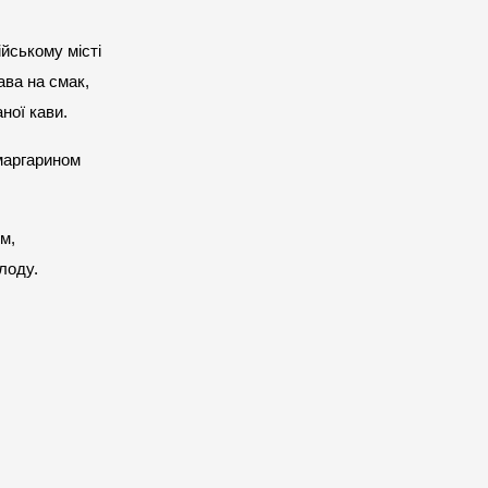
ському місті 
ва на смак, 
ної кави.
маргарином 
, 
лоду.