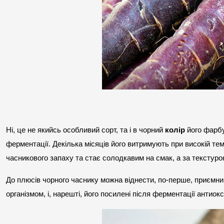
Ні, це не якийсь особливий сорт, та і в чорний 
колір
 його фарб
ферментації. Декілька місяців його витримують при високій темп
часникового запаху та стає солодкавим на смак, а за текстур
До плюсів чорного часнику можна віднести, по-перше, приємний с
організмом, і, нарешті, його посилені після ферментації антиок