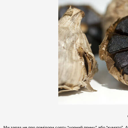
Ми зараз не про помідори сорту “чорний принц” або “кумато”. А 