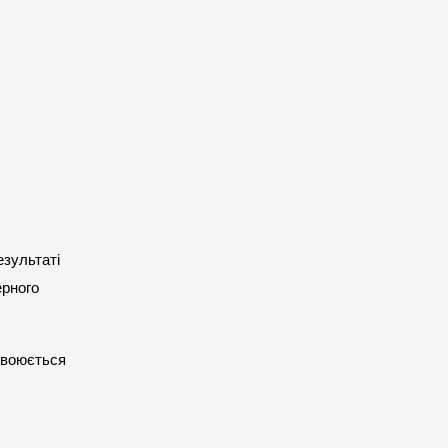
зультаті 
рного 
своюється 