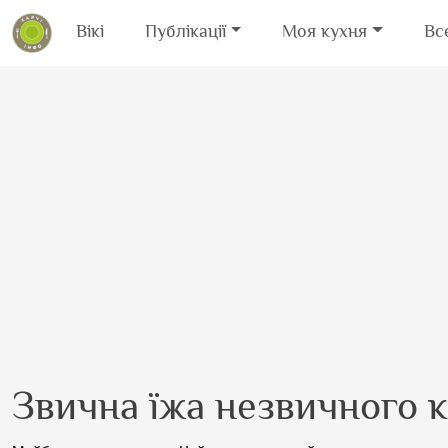
Вікі
Публікації
Моя кухня
Вс
Перейти до основного вмісту
Звична їжа незвичного 