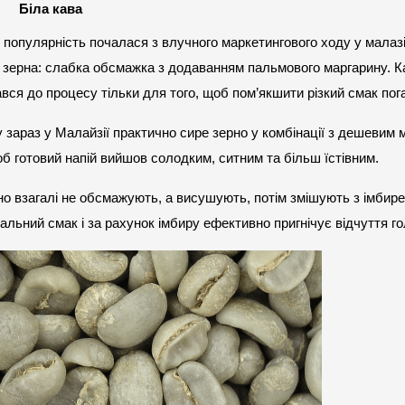
Біла кава
 популярність почалася з влучного маркетингового ходу у малазій
зерна: слабка обсмажка з додаванням пальмового маргарину. Ка
вся до процесу тільки для того, щоб пом’якшити різкий смак пога
у зараз у Малайзії практично сире зерно у комбінації з дешевим 
 готовий напій вийшов солодким, ситним та більш їстівним.
но взагалі не обсмажують, а висушують, потім змішують з імбирем
льний смак і за рахунок імбиру ефективно пригнічує відчуття го