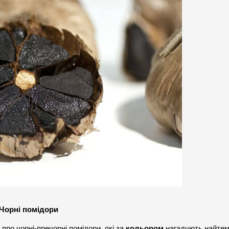
Чорні помідори
про чорні-пречорні помідори, які за 
кольором
 нагадують найтемн