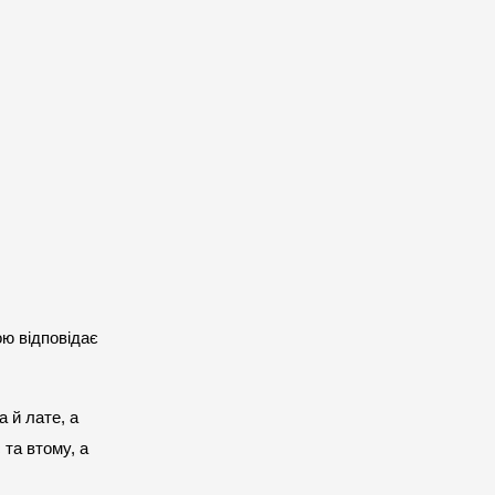
ою відповідає 
 й лате, а 
та втому, а 