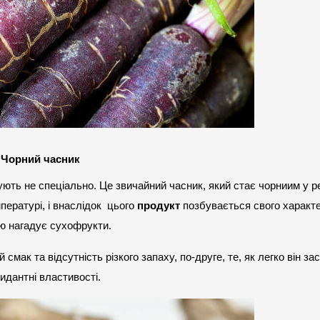
Чорний часник
ують не спеціально. Це звичайний часник, який стає чорниим у ре
ературі, і внаслідок  цього 
продукт
 позбувається свого характе
ою нагадує сухофрукти.
мак та відсутність різкого запаху, по-друге, те, як легко він за
сидантні властивості.