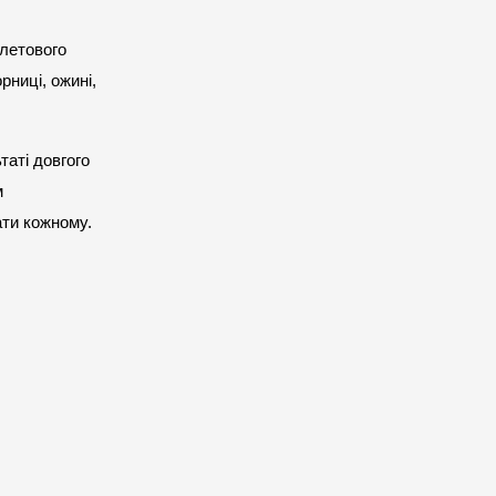
 через наявність каротину у її складі. А ось предки, навпаки, усі були виключно фіолетового 
ниці, ожині, 
аті довгого 
 
ати кожному.