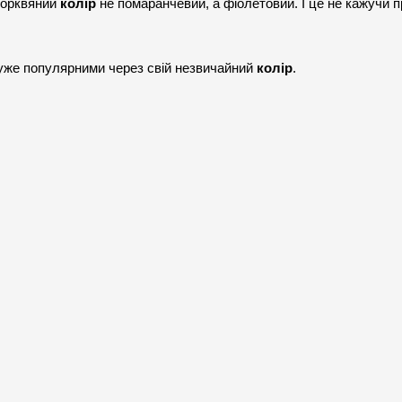
морквяний 
колір
 не помаранчевий, а фіолетовий. І це не кажучи пр
дуже популярними через свій незвичайний 
колір
.