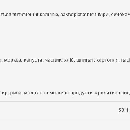
ється витіснення кальцію, захворювання шкіри, сечока
, морква, капуста, часник, хліб, шпинат, картопля, насі
 сир, риба, молоко та молочні продукти, кролятина,яйц
5614