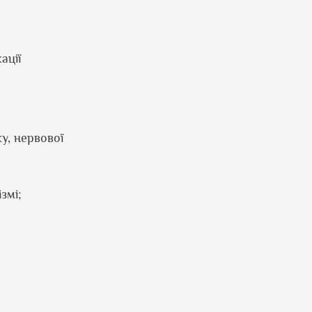
ації
у, нервової
змі;