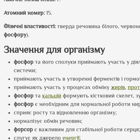
Атомний номер:
15.
Фізичні властивості:
тверда речовина білого, червон
фосфору
).
Значення для організму
фосфор
та його сполуки приймають участь у дія
системи;
приймають участь в утворенні ферментів і гормо
приймають участь у процесах обміну
жирів
,
прот
фосфор
та
кальцій
формують кістковий скелет, з
фосфор
є необхідним для нормальної роботи ни
сприяє росту та відновленню організму;
нормалізує обмін речовин;
форсор
є важливим для стабільної роботи серця
слугує як джерело
енергії
;