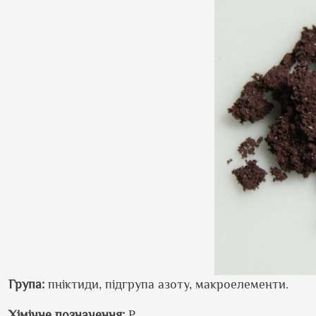
Група:
пніктиди, підгрупа азоту, макроелементи.
Хімічне позначення:
Р.