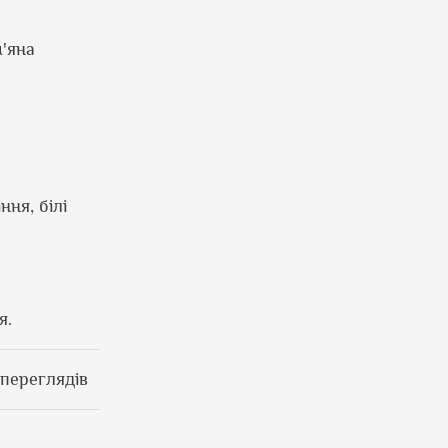
м'яна
ння, білі
я.
 переглядів