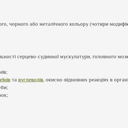
ого, чорного або металічного кольору (чотири модифік
льності серцево-судинної мускулатури, головного мозк
нів;
еїнів
та
вуглеводів
, окисно-відновних реакціях в органі
уби;
рок;
;