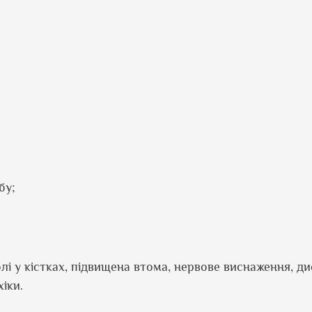
бу;
олі у кістках, підвищена втома, нервове виснаження, д
іки.