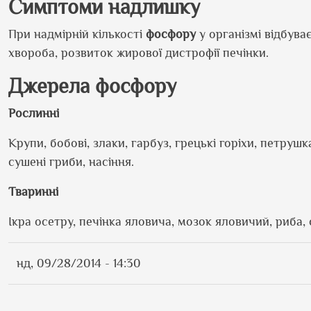
Симптоми надлишку
При надмірній кількості
фосфору
у організмі відбува
хвороба, розвиток жирової дистрофії печінки.
Джерела фосфору
Рослинні
Крупи, бобові, злаки, гарбуз, грецькі горіхи, петрушка
сушені гриби, насіння.
Тваринні
Ікра осетру, печінка яловича, мозок яловичий, риба,
нд, 09/28/2014 - 14:30