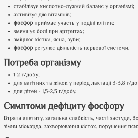
стабілізує кислотно-лужний баланс у організмі;
активізує дію вітамінів;
фосфор
приймає участь у поділі клітин;
зменшує болі при артритах;
зміцнює кістки, ясна, зуби;
фосфор
регулює діяльність нервової системи.
Потреба організму
1-2 г/добу;
для вагітних та жінок у період лактації 3-3,8 г/до
для дітей - 1,5-2,5 г/добу.
Симптоми дефіциту фосфору
Втрата апетиту, загальна слабкість, часті застуди, б
зімни міокарда, захворювання кісток, порушення псих