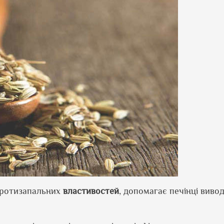
 протизапальних
властивостей
, допомагає печінці виво