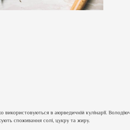
ко використовуються в аюрведичній кулінарії. Володію
жують споживання солі, цукру та жиру.