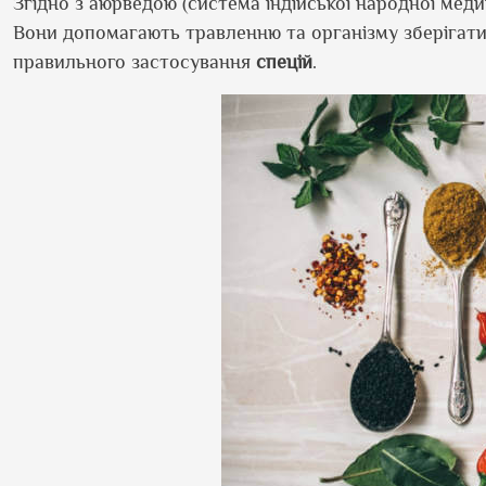
Згідно з аюрведою (система індійської народної мед
Вони допомагають травленню та організму зберігати
правильного застосування
спецій
.