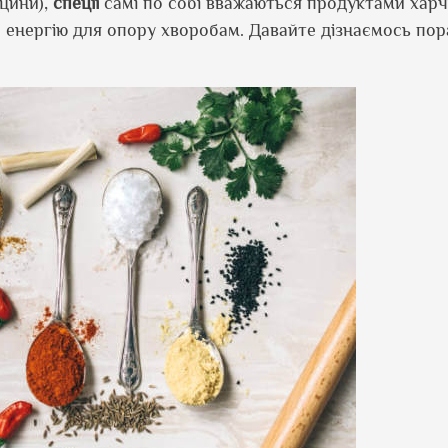
ицини),
спеції
самі по собі вважаються продуктами харч
 енергію для опору хворобам. Давайте дізнаємось по