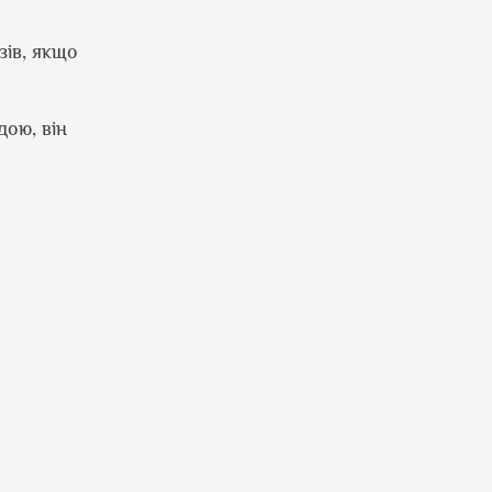
зів, якщо
дою, він