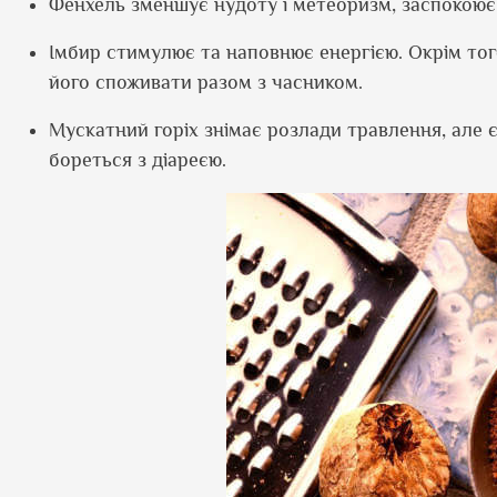
Фенхель зменшує нудоту і метеоризм, заспокоює 
Імбир стимулює та наповнює енергією. Окрім то
його споживати разом з часником.
Мускатний горіх знімає розлади травлення, але 
бореться з діареєю.