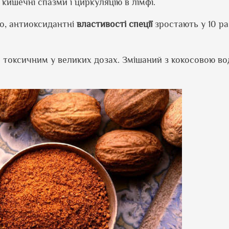
кишечні спазми і циркуляцію в лімфі.
го, антиоксидантні
властивості
спеції
зростають у 10 ра
є токсичним у великих дозах. Змішаний з кокосовою во