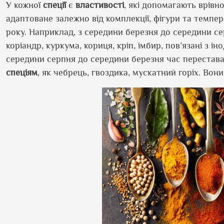
У кожної
спеції
є
властивості
, які допомагають врівн
адаптоване залежно від комплекції, фігури та темпе
року. Наприклад, з середини березня до середини с
коріандр, куркума, кориця, кріп, імбир, пов’язані з 
середини серпня до середини березня час перестават
спеціям
, як чебрець, гвоздика, мускатний горіх. Вон