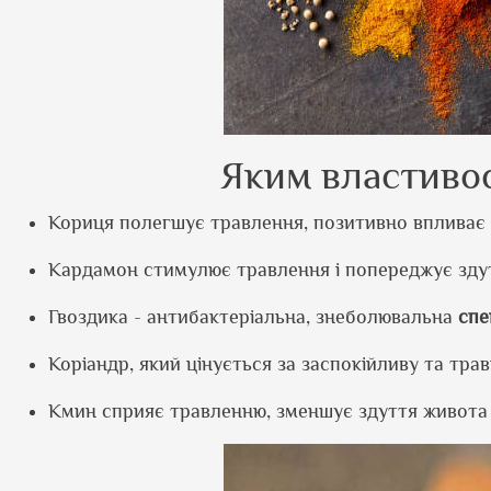
Яким властивос
Кориця полегшує травлення, позитивно впливає на
Кардамон стимулює травлення і попереджує зду
Гвоздика - антибактеріальна, знеболювальна
спе
Коріандр, який цінується за заспокійливу та трав
Кмин сприяє травленню, зменшує здуття живота і