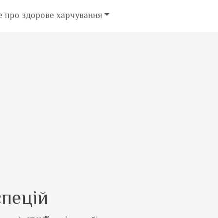
е про здорове харчування
спецій