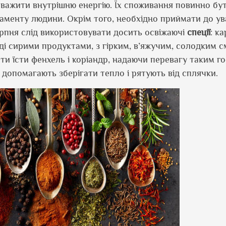
оважити внутрішню енергію. Їх споживання повинно бу
раменту людини. Окрім того, необхідно приймати до у
ерпня слід використовувати досить освіжаючі
спеції
: к
іноді сирими продуктами, з гірким, в’яжучим, солодким с
и їсти фенхель і коріандр, надаючи перевагу таким г
и допомагають зберігати тепло і рятують від сплячки.