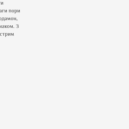
ти
ваги пори
ардамон,
маком. З
острим