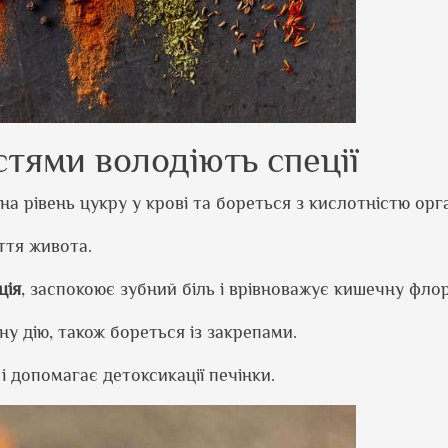
тями володіють спеції
 рівень цукру у крові та бореться з кислотністю орга
ття живота.
ція
, заспокоює зубний біль і врівноважує кишечну флор
ну дію, також бореться із закрепами.
 допомагає детоксикації печінки.