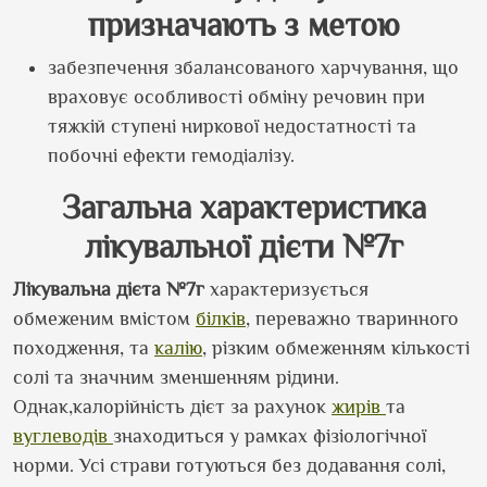
призначають з метою
забезпечення збалансованого харчування, що
враховує особливості обміну речовин при
тяжкій ступені ниркової недостатності та
побочні ефекти гемодіалізу.
Загальна характеристика
лікувальної дієти №7г
Лікувальна дієта №7г
характеризується
обмеженим вмістом
білків
, переважно тваринного
походження, та
калію
, різким обмеженням кількості
солі та значним зменшенням рідини.
Однак,калорійність дієт за рахунок
жирів
та
вуглеводів
знаходиться у рамках фізіологічної
норми. Усі страви готуються без додавання солі,