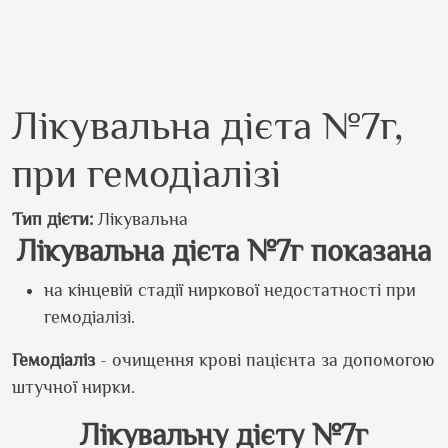
Лікувальна дієта №7г,
при гемодіалізі
Тип дієти
Лікувальна
Лікувальна дієта №7г показана
на кінцевій стадії ниркової недостатності при
гемодіалізі.
Гемодіаліз
- очищення крові пацієнта за допомогою
штучної нирки.
Лікувальну дієту №7г