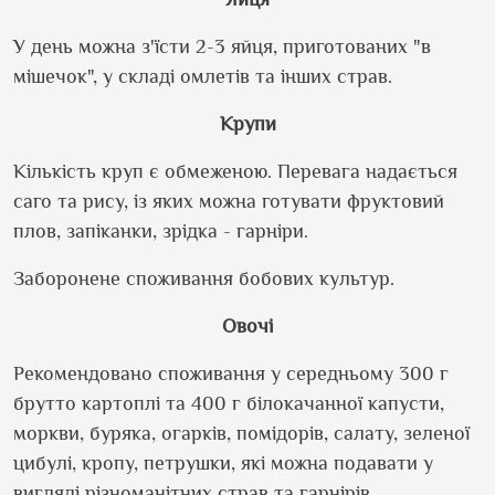
У день можна з'їсти 2-3 яйця, приготованих "в
мішечок", у складі омлетів та інших страв.
Крупи
Кількість круп є обмеженою. Перевага надається
саго та рису, із яких можна готувати фруктовий
плов, запіканки, зрідка - гарніри.
Заборонене споживання бобових культур.
Овочі
Рекомендовано споживання у середньому 300 г
брутто картоплі та 400 г білокачанної капусти,
моркви, буряка, огарків, помідорів, салату, зеленої
цибулі, кропу, петрушки, які можна подавати у
вигляді різноманітних страв та гарнірів.