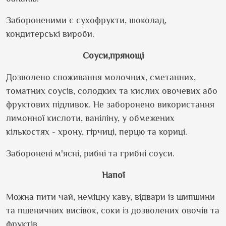
Забороненими є сухофрукти, шоколад,
кондитерські вироби.
Соуси,прянощі
Дозволено споживання молочних, сметанних,
томатних соусів, солодких та кислих овочевих або
фруктових підливок. Не заборонено використання
лимонної кислоти, ваніліну, у обмежених
кількостях - хрону, гірчиці, перцю та кориці.
Заборонені м'ясні, рибні та грибні соуси.
Напої
Можна пити чай, неміцну каву, відвари із шипшини
та пшеничних висівок, соки із дозволених овочів та
фруктів.