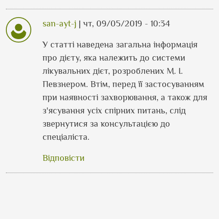
san-ayt-j
| чт, 09/05/2019 - 10:34
У відповідь до
Знаю що запечені яблука
від
У статті наведена загальна інформація
про дієту, яка належить до системи
лікувальних дієт, розроблених М. І.
Певзнером. Втім, перед її застосуванням
при наявності захворювання, а також для
з'ясування усіх спірних питань, слід
звернутися за консультацією до
спеціаліста.
Відповісти