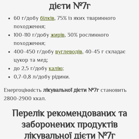
дієти №7г
60 г/добу
білків
, 75% із яких тваринного
походження;
100-110 г/добу
жирів
, 30% рослинного
походження;
400-450 г/добу
вуглеводів
, 40-45 г складає
цукор та мед;
до 2,5 г/добу
калію
;
0,7-0,8 л/добу рідини.
Енергоцінність
лікувальної дієти №7г
становить
2800-2900 ккал.
Перелік рекомендованих та
заборонених продуктів
лікувальної дієти №7г