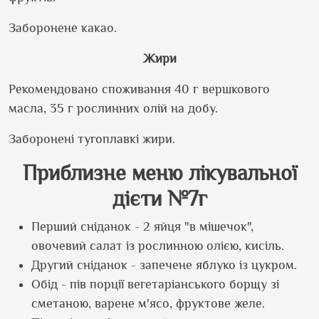
Заборонене какао.
Жири
Рекомендовано споживання 40 г вершкового
масла, 35 г рослинних олій на добу.
Заборонені тугоплавкі жири.
Приблизне меню лікувальної
дієти №7г
Перший сніданок - 2 яйця "в мішечок",
овочевий салат із рослинною олією, кисіль.
Другий сніданок - запечене яблуко із цукром.
Обід - пів порції вегетаріанського борщу зі
сметаною, варене м'ясо, фруктове желе.