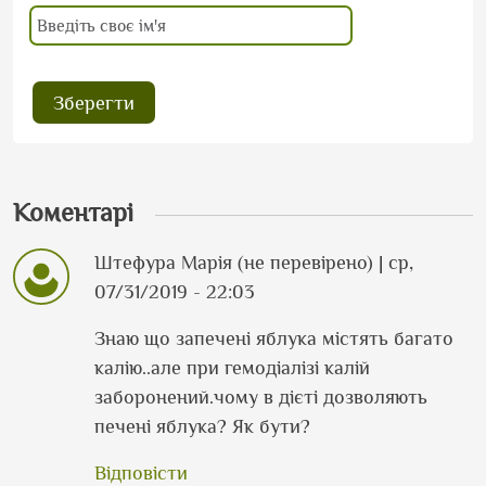
Коментарі
Штефура Марія (не перевірено)
| ср,
07/31/2019 - 22:03
Знаю що запечені яблука містять багато
калію..але при гемодіалізі калій
заборонений.чому в дієті дозволяють
печені яблука? Як бути?
Відповісти