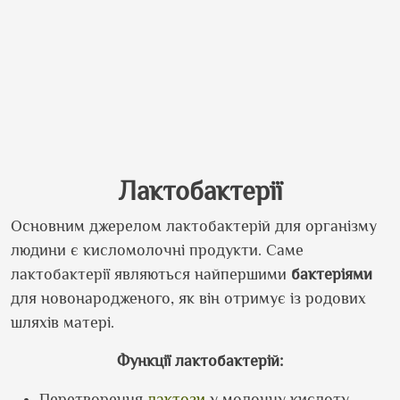
Лактобактерії
Основним джерелом лактобактерій для організму
людини є кисломолочні продукти. Саме
лактобактерії являються найпершими
бактеріями
для новонародженого, як він отримує із родових
шляхів матері.
Функції лактобактерій:
Перетворення
лактози
у молочну кислоту —