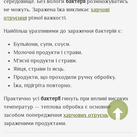
середовище. Без вологи
бактерії
розмножуватись
не можуть. Заражена їжа викликає
харчові
отруєння
різної важкості.
Найбільш уразливими до зараження бактерій є:
Бульйони, супи, соуси.
Молочні продукти і страви.
М'ясні продукти і страви.
Яйця, страви із яєць.
Продукти, що проходили ручну обробку.
Їжа, підігріта повторно.
Практично усі
бактерії
гинуть при впливі високих
температур — теплова обробка є основним
засобом попередження
харчових отруєнь
зараженими продуктами.