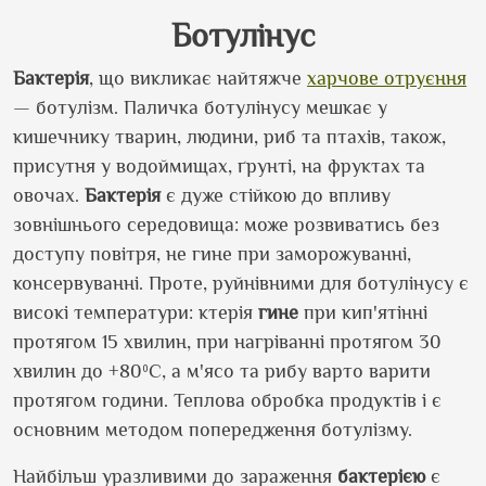
Ботулінус
Бактерія
, що викликає найтяжче
харчове отруєння
— ботулізм. Паличка ботулінусу мешкає у
кишечнику тварин, людини, риб та птахів, також,
присутня у водоймищах, ґрунті, на фруктах та
овочах.
Бактерія
є дуже стійкою до впливу
зовнішнього середовища: може розвиватись без
доступу повітря, не гине при заморожуванні,
консервуванні. Проте, руйнівними для ботулінусу є
високі температури: ктерія
гине
при кип'ятінні
протягом 15 хвилин, при нагріванні протягом 30
хвилин до +80ºС, а м'ясо та рибу варто варити
протягом години. Теплова обробка продуктів і є
основним методом попередження ботулізму.
Найбільш уразливими до зараження
бактерією
є