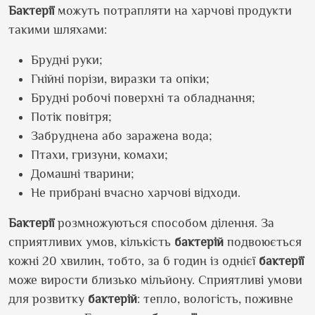
Бактерії
можуть потрапляти на харчові продукти
такими шляхами:
Брудні руки;
Гнійні порізи, виразки та опіки;
Брудні робочі поверхні та обладнання;
Потік повітря;
Забруднена або заражена вода;
Птахи, гризуни, комахи;
Домашні тварини;
Не прибрані вчасно харчові відходи.
Бактерії
розмножуються способом ділення. За
сприятливих умов, кількість
бактерій
подвоюється
кожні 20 хвилин, тобто, за 6 годин із однієї
бактерії
може вирости близько мільйону. Сприятливі умови
для розвитку
бактерій
: тепло, вологість, поживне