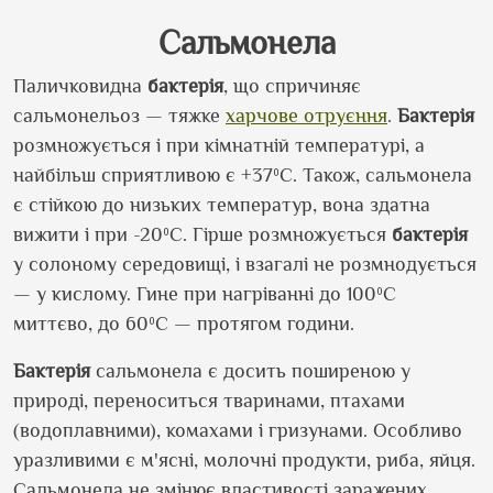
Сальмонела
Паличковидна
бактерія
, що спричиняє
сальмонельоз — тяжке
харчове отруєння
.
Бактерія
розмножується і при кімнатній температурі, а
найбільш сприятливою є +37ºС. Також, сальмонела
є стійкою до низьких температур, вона здатна
вижити і при -20ºС. Гірше розмножується
бактерія
у солоному середовищі, і взагалі не розмнодується
— у кислому. Гине при нагріванні до 100ºС
миттєво, до 60ºС — протягом години.
Бактерія
сальмонела є досить поширеною у
природі, переноситься тваринами, птахами
(водоплавними), комахами і гризунами. Особливо
уразливими є м'ясні, молочні продукти, риба, яйця.
Сальмонела не змінює властивості заражених