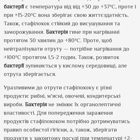
бактерії
є температура від від +30 до +37ºС, проте і
при +15-20ºС вона зберігає свою життєздатність.
Також, стафілокок стійкий до висушування та
заморожування.
Бактерія
гине при нагріванні
протягом 30 хвилин до +80ºС. Проте, щоб
нейтралізувати отруту — потрібне нагрівання до
+100ºС протягом 1,5-2 годин. Також, розвиток
бактерії
зупиняється у кислому середовищі, але
отрута зберігається.
Уразливими до отрути стафілококу є різні
продукти: рибні, м'ясні, овочеві, кондитерські
вироби.
Бактерія
не змінює їх органолептичні
властивості. Для попередження зараження
продуктів стафілококом потрібно дотримуватись
правил особистої гігієни, а, також, зберігати
продукти у закритому посуді при температурі +2-