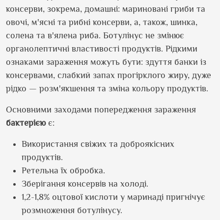
консерви, зокрема, домашні: мариновані гриби та
овочі, м'ясні та рибні консерви, а, також, шинка,
солена та в'ялена риба. Ботулінус не змінює
органолептичні властивості продуктів. Рідкими
ознаками зараження можуть бути: здуття банки із
консервами, слабкий запах прогірклого жиру, дуже
рідко — розм'якшення та зміна кольору продуктів.
Основними заходами попередження зараження
бактерією
є:
Використання свіжих та доброякісних
продуктів.
Ретельна їх обробка.
Зберігання консервів на холоді.
1,2-1,8% оцтової кислоти у маринаді пригнічує
розмноження ботулінусу.