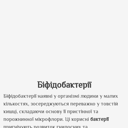
Біфідобактерії
Біфідобактерії наявні у організмі людини у малих
кількостях, зосереджуються переважно у товстій
кишці, складаючи основу її пристінної та
порожнинної мікрофлори. Ці корисні
бактерії
пригнічують розвиток гнилосних та