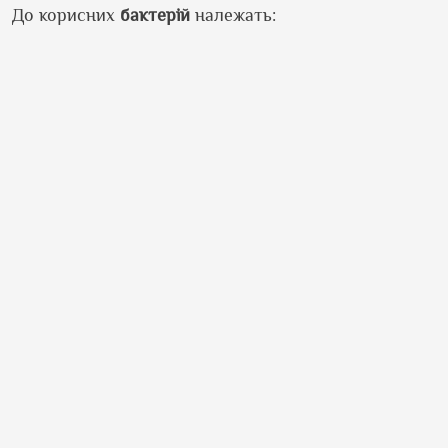
До корисних
бактерій
належать: