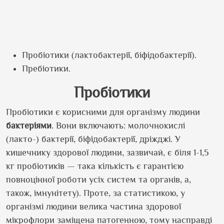
Пробіотики (лактобактерії, біфідобактерії).
Пребіотики.
Пробіотики
Пробіотики є корисними для організму людини
бактеріями
. Вони включають: молочнокислі
(лакто-) бактерії, біфідобактерії, дріжджі. У
кишечнику здорової людини, зазвичай, є біля 1-1,5
кг пробіотиків — така кількість є гарантією
повноцінної роботи усіх систем та органів, а,
також, імнунітету). Проте, за статистикою, у
організмі людини велика частина здорової
мікрофлори заміщена патогенною, тому насправді