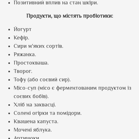
Позитивний вплив на стан шкіри.
Продукти, що містять пробіотики:
Йогурт
Кефір.
Сири м'яких сортів.
Ряжанка.
Простокваша.
Творог.
Тофу (або соєвий сир).
Місо-суп (місо є ферментованим продуктом із
соєвих бобів).
Хліб на заквасці.
Солені огірки та помідори.
Квашена капуста.
Мочені яблука.
Артишоки.