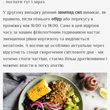
- поспати тут і зараз.
У другому випадку денний
занепад сил
виникає, як
правило, після пізнього
обіду
або перекусу в
проміжку між 16:00 та 18:00. Саме в цей відрізок
часу за нашим фізіологічним годинником настає
зменшення рівня кортизолу та виділяється
мелатонін. А восени це особливо актуально через
відсутність сонця скорочення світлового дня - ми
хочемо спати частіше, стаємо більш дратівливими і
можемо впасти в легку апатію.