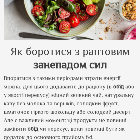
Як боротися з раптовим
занепадом сил
Впоратися з такими періодами втрати енергії
можна. Для цього додавайте до раціону (в
обід
або
у якості перекусу) міцний зелений чай, натуральну
каву без молока та вершків, солодкий фрукт,
шматочок гіркого шоколаду або солодкий десерт.
Але є важливий момент: ці продукти не повинні
заміняти
обід
чи перекус, вони повинні бути як
додаток до основного прийому їжі.