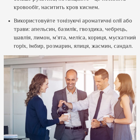
кровообіг, наситить кров киснем.
Використовуйте тонізуючі ароматичні олії або
трави: апельсин, базилік, гвоздика, чебрець,
шавлія, лимон, м’ята, меліса, кориця, мускатний
горіх, імбир, розмарин, ялиця, жасмин, сандал.