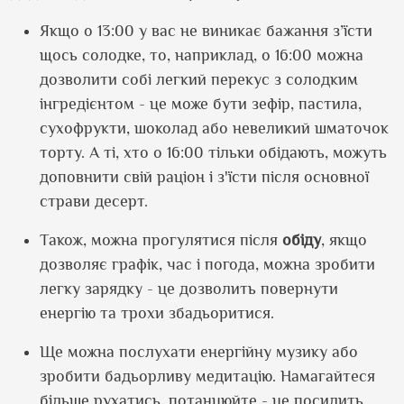
Якщо о 13:00 у вас не виникає бажання з’їсти
щось солодке, то, наприклад, о 16:00 можна
дозволити собі легкий перекус з солодким
інгредієнтом - це може бути зефір, пастила,
сухофрукти, шоколад або невеликий шматочок
торту. А ті, хто о 16:00 тільки обідають, можуть
доповнити свій раціон і з'їсти після основної
страви десерт.
Також, можна прогулятися після
обіду
, якщо
дозволяє графік, час і погода, можна зробити
легку зарядку - це дозволить повернути
енергію та трохи збадьоритися.
Ще можна послухати енергійну музику або
зробити бадьорливу медитацію. Намагайтеся
більше рухатись, потанцюйте - це посилить