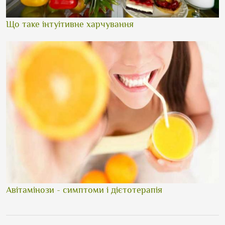
Що таке інтуітивне харчування
Авітамінози - симптоми і дієтотерапія