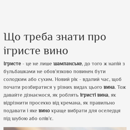
Що треба знати про
ігристе вино
Ігристе
- це не лише
шампанське
, до того ж напій з
бульбашками не обов’язково повинен бути
солодким або сухим. Новий рік - вдалий час, щоб
почати розбиратися у різних видах цього
вина
. Тож
давайте дізнаємося, як роблять
ігристі
вина
, як
відрізнити просекко від кремана, як правильно
подавати і яке
вино
краще вибрати для оселедця
під шубою або олів’є.