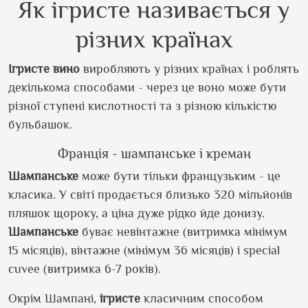
Як ігристе називається у
різних країнах
Ігристе
вино
виробляють у різних країнах і роблять
декількома способами - через це воно може бути
різної ступені кислотності та з різною кількістю
бульбашок.
Франція - шампанське і креман
Шампанське
може бути тільки французьким - це
класика. У світі продається близько 320 мільйонів
пляшок щороку, а ціна дуже рідко йде донизу.
Шампанське
буває невінтажне (витримка мінімум
15 місяців), вінтажне (мінімум 36 місяців) і special
cuvee (витримка 6-7 років).
Окрім Шампані,
ігристе
класичним способом