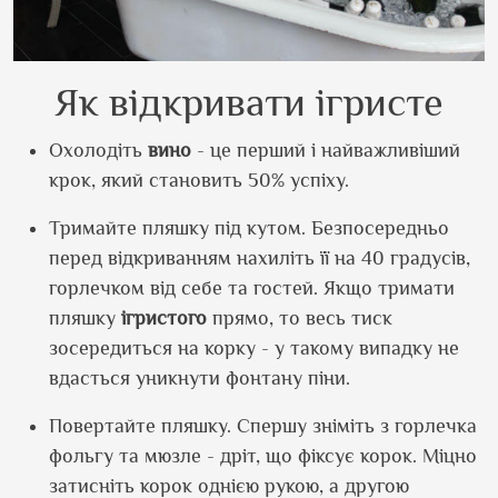
Як відкривати ігристе
Охолодіть
вино
- це перший і найважливіший
крок, який становить 50% успіху.
Тримайте пляшку під кутом. Безпосередньо
перед відкриванням нахиліть її на 40 градусів,
горлечком від себе та гостей. Якщо тримати
пляшку
ігристого
прямо, то весь тиск
зосередиться на корку - у такому випадку не
вдасться уникнути фонтану піни.
Повертайте пляшку. Спершу зніміть з горлечка
фольгу та мюзле - дріт, що фіксує корок. Міцно
затисніть корок однією рукою, а другою