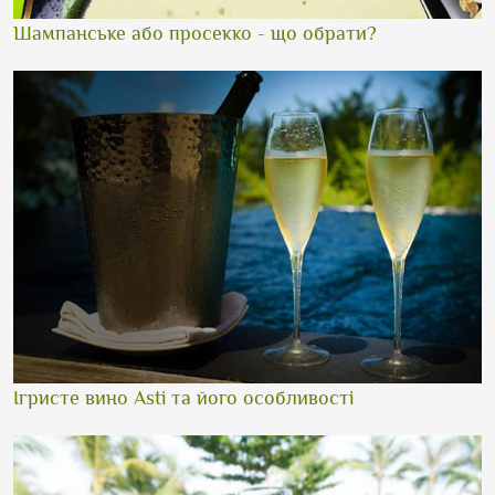
Шампанське або просекко - що обрати?
Ігристе вино Asti та його особливості