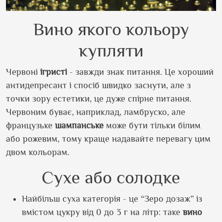
Вино якого кольору
купляти
Червоні
ігристі
- завжди знак питання. Це хороший
антидепресант і спосіб швидко заснути, але з
точки зору естетики, це дуже спірне питання.
Червоним буває, наприклад, ламбруско, але
французьке
шампанське
може бути тільки білим
або рожевим, тому краще надавайте перевагу цим
двом кольорам.
Сухе або солодке
Найбільш суха категорія - це “Зеро дозаж” із
вмістом цукру від 0 до 3 г на літр: таке
вино