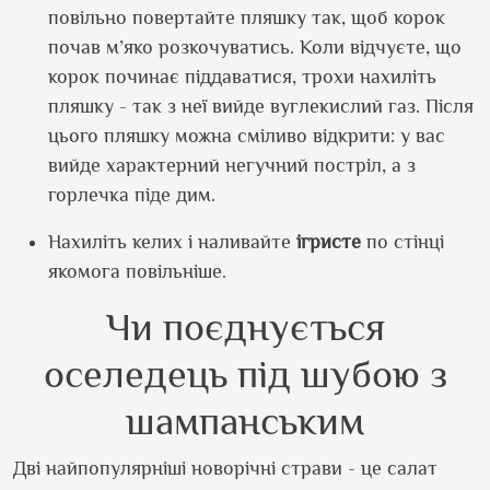
повільно повертайте пляшку так, щоб корок
почав м’яко розкочуватись. Коли відчуєте, що
корок починає піддаватися, трохи нахиліть
пляшку - так з неї вийде вуглекислий газ. Після
цього пляшку можна сміливо відкрити: у вас
вийде характерний негучний постріл, а з
горлечка піде дим.
Нахиліть келих і наливайте
ігристе
по стінці
якомога повільніше.
Чи поєднується
оселедець під шубою з
шампанським
Дві найпопулярніші новорічні страви - це салат