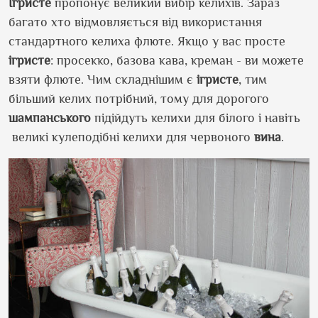
Ігристе
пропонує великий вибір келихів. Зараз
багато хто відмовляється від використання
стандартного келиха флюте. Якщо у вас просте
ігристе
: просекко, базова кава, креман - ви можете
взяти флюте. Чим складнішим є
ігристе
, тим
більший келих потрібний, тому для дорогого
шампанського
підійдуть келихи для білого і навіть
великі кулеподібні келихи для червоного
вина
.