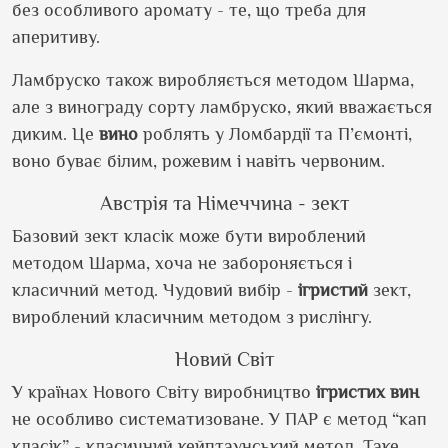
без особливого аромату - те, що треба для
аперитиву.
Ламбруско також виробляється методом Шарма,
але з винограду сорту ламбруско, який вважається
диким. Це
вино
роблять у Ломбардії та П’ємонті,
воно буває білим, рожевим і навіть червоним.
Австрія та Німеччина - зект
Базовий зект класік може бути вироблений
методом Шарма, хоча не забороняється і
класичний метод. Чудовий вибір -
ігристий
зект,
вироблений класичним методом з рислінгу.
Новий Світ
У країнах Нового Світу виробництво
ігристих
вин
не особливо систематизоване. У ПАР є метод “кап
класік” - класичний кейптаунський метод. Таке