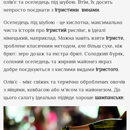
олів’є та оселедець під шубою. Втім, їх досить
непросто поєднати з
ігристими
винами
.
Оселедець під шубою - це кислотна, максимально
чиста історія про
ігристий
рислінг, в ідеалі
німецький, наприклад. Можна навіть взяти
ігристе
,
зроблене класичним методом, але більш сухе, ніж
брют: зеро дозаж та екстра-брют. Солодкий буряк,
солоний оселедець та жирний майонез якраз
добре поєднуються з кислими видами
ігристого
.
Олів’є - мікс свіжих та термічно оброблених овочів
з яйцями, ковбасою або м’ясом та майонезом. До
цього салату ідеально підійде хороше
шампанське
.