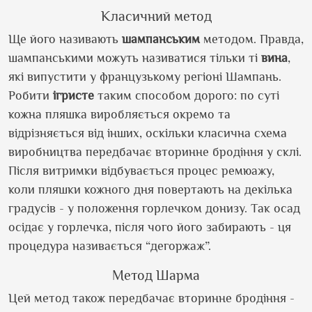
Класичний метод
Ще його називають
шампанським
методом. Правда,
шампанськими можуть називатися тільки ті
вина
,
які випустити у французькому регіоні Шампань.
Робити
ігристе
таким способом дорого: по суті
кожна пляшка виробляється окремо та
відрізняється від інших, оскільки класична схема
виробництва передбачає вторинне бродіння у склі.
Після витримки відбувається процес ремюажу,
коли пляшки кожного дня повертають на декілька
градусів - у положення горлечком донизу. Так осад
осідає у горлечка, після чого його забирають - ця
процедура називається “дегоржаж”.
Метод Шарма
Цей метод також передбачає вторинне бродіння -