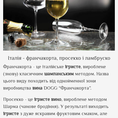
Італія - франчакорта, просекко і ламбруско
Франчакорта - це італійське
ігристе
, вироблене
(знову) класичним
шампанським
методом. Назва
цього виду походить від однойменної зони
виробництва
вина
DOGG “Франчакорта”.
Просекко - це
ігристе
вино
, вироблене методом
Шарма (чанове бродіння). У результаті виходить
ігристе
з дуже яскравим фруктовим смаком, але