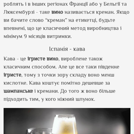
роблять і в інших регіонах Франції або у Бельгії та
Люксембурзі - таке
вино
називається креман. Якщо
ви бачите слово “креман” на етикетці, будьте
впевнені, що це класичний метод виробництва і
мінімум 9 місяців витримки.
Іспанія - кава
Кава - це
ігристе
вино
, вироблене також
класичним способом. Але це все таки південне
ігристе
, тому з точки зору складу воно менш
кислотне. Кава коштує помітно дешевше за
шампанське
і кремани. До того ж воно більше
підходить тим, у кого ніжний шлунок.