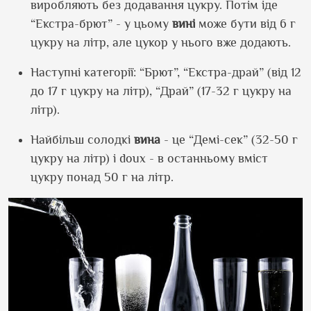
виробляють без додавання цукру. Потім іде
“Екстра-брют” - у цьому
вині
може бути від 6 г
цукру на літр, але цукор у нього вже додають.
Наступні категорії: “Брют”, “Екстра-драй” (від 12
до 17 г цукру на літр), “Драй” (17-32 г цукру на
літр).
Найбільш солодкі
вина
- це “Демі-сек” (32-50 г
цукру на літр) і doux - в останньому вміст
цукру понад 50 г на літр.